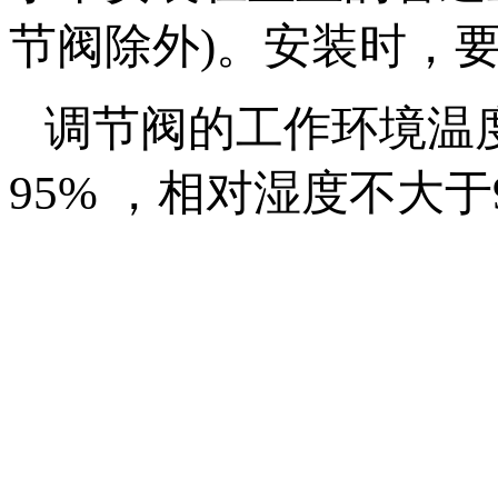
节阀除外)。安装时，
调节阀的工作环境温度要
95% ，相对湿度不大于