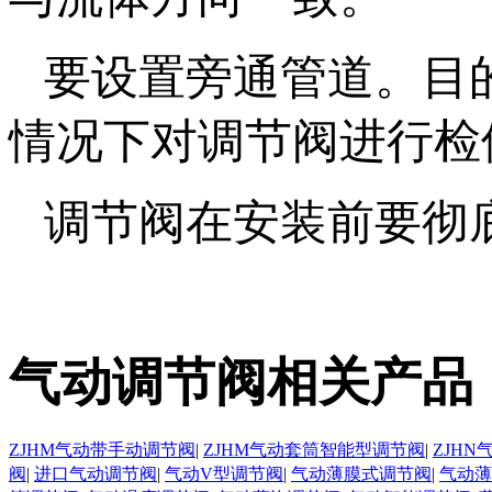
要设置旁通管道。目
情况下对调节阀进行检
调节阀在安装前要彻
气动调节阀相关产品
ZJHM气动带手动调节阀
|
ZJHM气动套筒智能型调节阀
|
ZJH
阀
|
进口气动调节阀
|
气动V型调节阀
|
气动薄膜式调节阀
|
气动薄