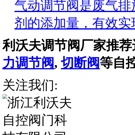
气动调节阀是废气排
剂的添加量，有效实
利沃夫调节阀厂家推荐
力调节阀
,
切断阀
等自
关注我们: