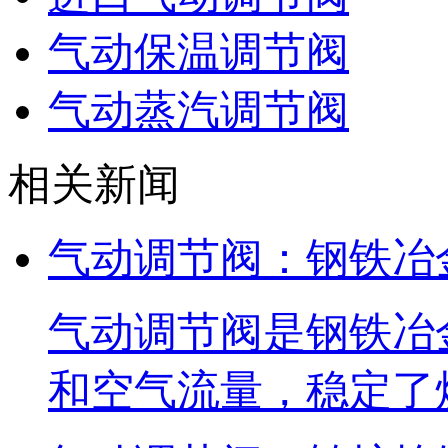
气动保温调节阀
气动蒸汽调节阀
相关新闻
气动调节阀：钢铁冶
气动调节阀是钢铁冶
和空气流量，稳定了