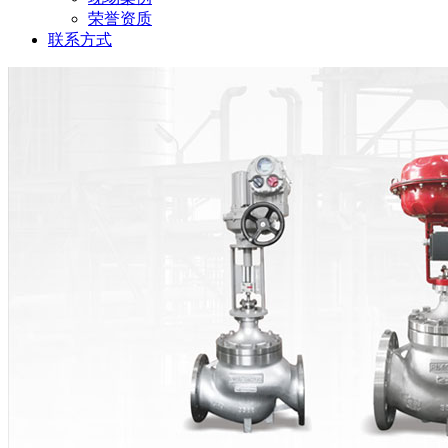
荣誉资质
联系方式