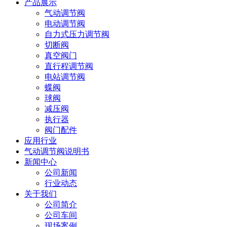
产品展示
气动调节阀
电动调节阀
自力式压力调节阀
切断阀
真空阀门
直行程调节阀
电站调节阀
蝶阀
球阀
减压阀
执行器
阀门配件
应用行业
气动调节阀说明书
新闻中心
公司新闻
行业动态
关于我们
公司简介
公司车间
现场案例