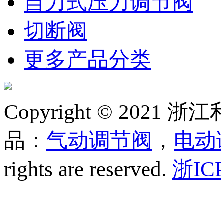
自力式压力调节阀
切断阀
更多产品分类
Copyright © 20
品：
气动调节阀
，
电动
rights are reserved.
浙IC