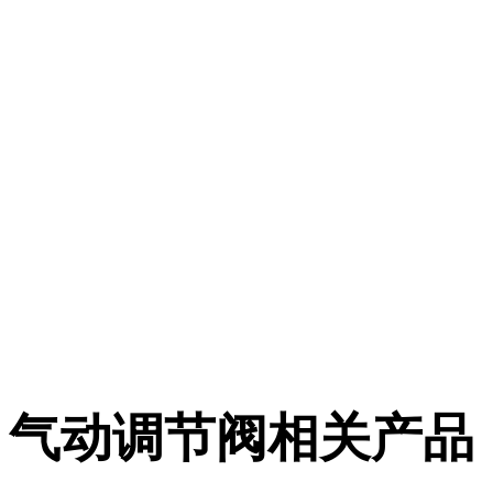
气动调节阀相关产品