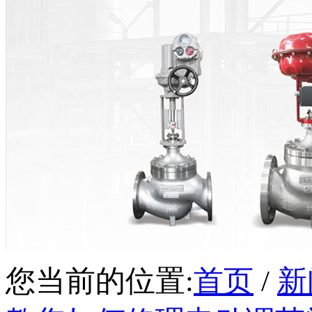
您当前的位置:
首页
/
新