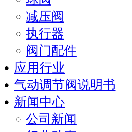
减压阀
执行器
阀门配件
应用行业
气动调节阀说明书
新闻中心
公司新闻