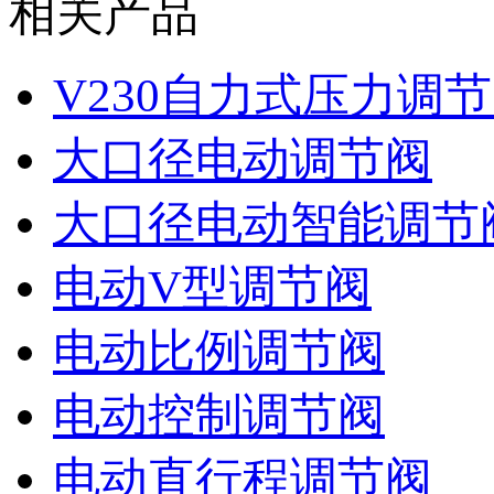
相关产品
V230自力式压力调
大口径电动调节阀
大口径电动智能调节
电动V型调节阀
电动比例调节阀
电动控制调节阀
电动直行程调节阀