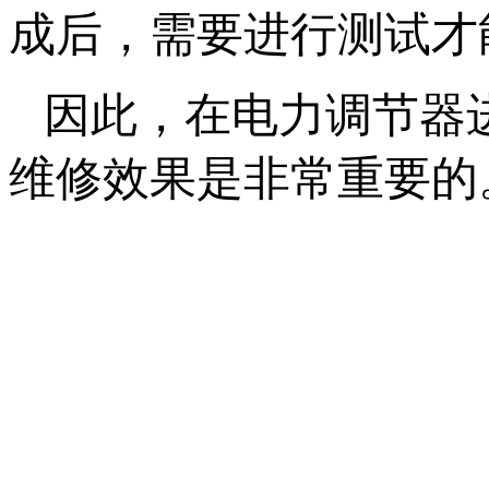
成后，需要进行测试才
因此，在电力调节器
维修效果是非常重要的