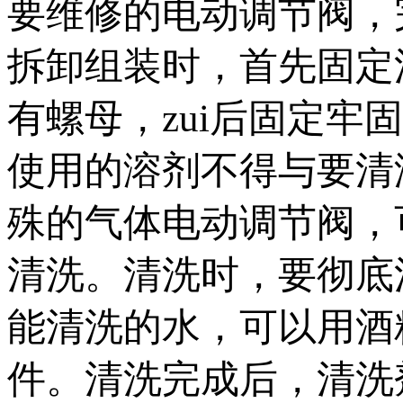
要维修的电动调节阀，
拆卸组装时，首先固定
有螺母，zui后固定
使用的溶剂不得与要清
殊的气体电动调节阀，
清洗。清洗时，要彻底
能清洗的水，可以用酒
件。清洗完成后，清洗