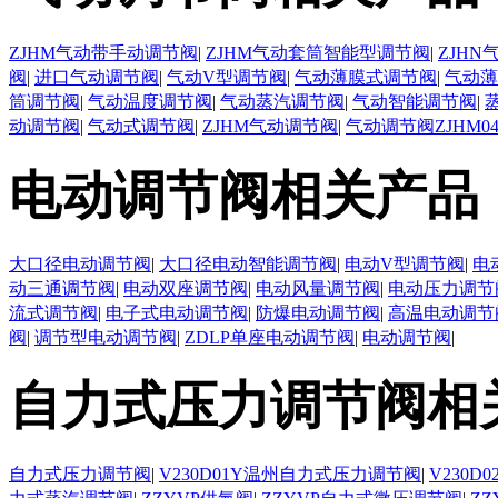
ZJHM气动带手动调节阀
|
ZJHM气动套筒智能型调节阀
|
ZJH
阀
|
进口气动调节阀
|
气动V型调节阀
|
气动薄膜式调节阀
|
气动薄
筒调节阀
|
气动温度调节阀
|
气动蒸汽调节阀
|
气动智能调节阀
|
动调节阀
|
气动式调节阀
|
ZJHM气动调节阀
|
气动调节阀ZJHM0
电动调节阀相关产品
大口径电动调节阀
|
大口径电动智能调节阀
|
电动V型调节阀
|
电
动三通调节阀
|
电动双座调节阀
|
电动风量调节阀
|
电动压力调节
流式调节阀
|
电子式电动调节阀
|
防爆电动调节阀
|
高温电动调节
阀
|
调节型电动调节阀
|
ZDLP单座电动调节阀
|
电动调节阀
|
自力式压力调节阀相
自力式压力调节阀
|
V230D01Y温州自力式压力调节阀
|
V230