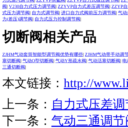
力式蒸汽调节阀
|
ZZYVP供氮阀
|
ZZYVP自力式微压调节阀
|
Z
阀
|
V230自力式压力调节阀
|
ZZYVP自力式差压调节阀
|
ZZYP
式压力调节阀
|
自力式调节阀
|
进口自力式阀前压力调节阀
|
气动
力(差压)调节阀
|
自力式压力控制调节阀
|
切断阀相关产品
ZJHM气动套筒智能型调节阀优势有哪些
|
ZJHM气动带手动调
塞切断阀
|
气动O型切断阀
|
气动Y形疏水阀
|
气动活塞切断阀
|
电
三通切断阀
|
本文链接：
http://www.l
上一条：
自力式压差调
下一条：
气动三通调节