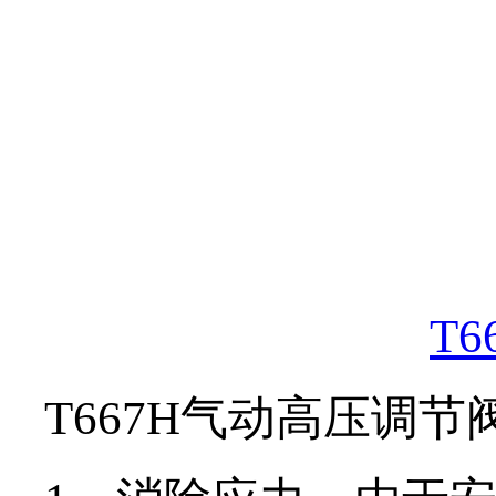
T
T667H气动高压调