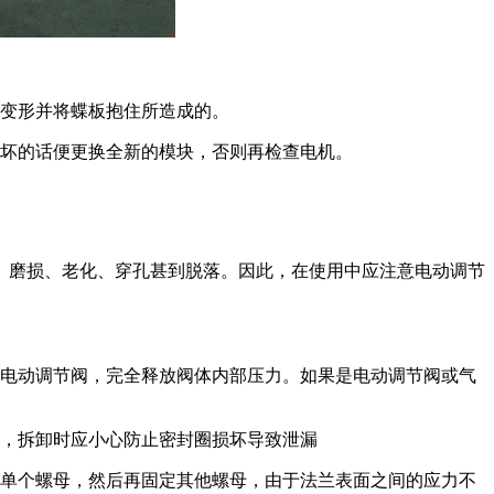
挤压变形并将蝶板抱住所造成的。
损坏的话便更换全新的模块，否则再检查电机。
、磨损、老化、穿孔甚到脱落。因此，在使用中应注意电动调节
修电动调节阀，完全释放阀体内部压力。如果是电动调节阀或气
阀，拆卸时应小心防止密封圈损坏导致泄漏
定单个螺母，然后再固定其他螺母，由于法兰表面之间的应力不