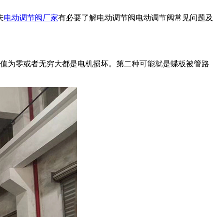
夫
电动调节阀厂家
有必要了解电动调节阀电动调节阀常见问题及
其值为零或者无穷大都是电机损坏。第二种可能就是蝶板被管路