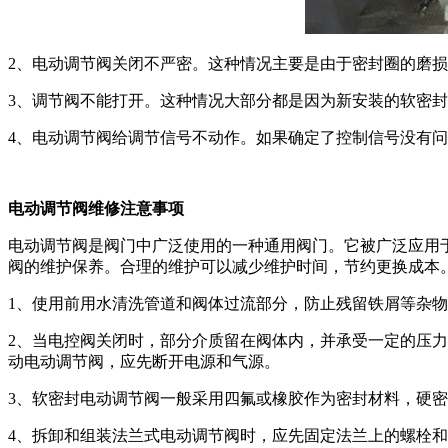
2、电动调节阀关闭不严密。这种情况主要是由于密封圈的
3、调节阀不能打开。这种情况大部分都是因为新安装的软
4、电动调节阀给调节信号不动作。如果确定了控制信号没有
电动调节阀维修注意事项
电动调节阀是阀门中广泛使用的一种通用阀门。它被广泛应用
阀的维护保养。合理的维护可以减少维护时间，节约更换成本
1、使用前用水清洗管道和阀体过流部分，防止残留铁屑等杂
2、当电控阀关闭时，部分介质留在阀体内，并承受一定的压
动电动调节阀，应先断开电源和气源。
3、软密封电动调节阀一般采用四氟或橡胶作为密封材料，硬
4、拆卸和组装法兰式电动调节阀时，应先固定法兰上的螺栓