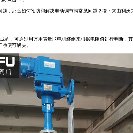
问题，那么如何预防和解决电动调节阀常见问题？接下来由利沃
造成的，可通过用万用表量取电机绕组来根据电阻值进行判断，
理干净便可解决。