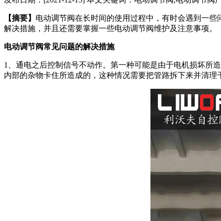
【摘要】
电动调节阀在长时间的使用过程中，有时会遇到一些
解决措施，并且还需要掌握一些电动调节阀维护及注意事项。
电动调节阀常见问题的解决措施
1、通电之后控制信号不动作。第一种可能是由于电机损坏所
内部的杂物卡住所造成的，这种情况需要把管路拆下来并清