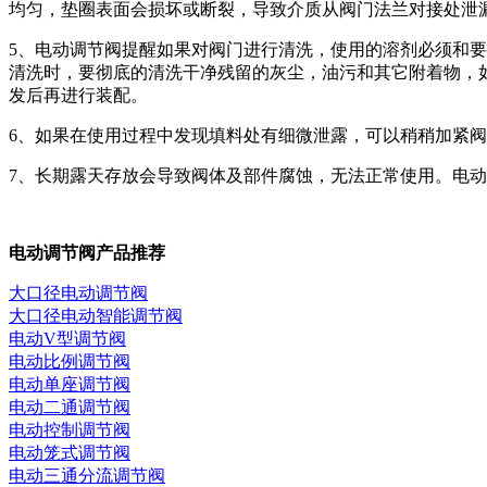
均匀，垫圈表面会损坏或断裂，导致介质从阀门法兰对接处泄
5、电动调节阀提醒如果对阀门进行清洗，使用的溶剂必须和
清洗时，要彻底的清洗干净残留的灰尘，油污和其它附着物，
发后再进行装配。
6、如果在使用过程中发现填料处有细微泄露，可以稍稍加紧
7、长期露天存放会导致阀体及部件腐蚀，无法正常使用。电动
电动调节阀产品推荐
大口径电动调节阀
大口径电动智能调节阀
电动V型调节阀
电动比例调节阀
电动单座调节阀
电动二通调节阀
电动控制调节阀
电动笼式调节阀
电动三通分流调节阀