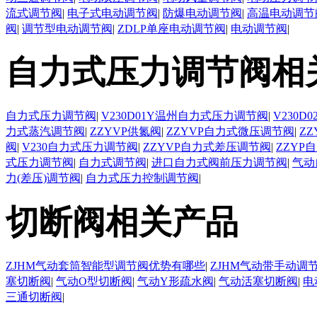
流式调节阀
|
电子式电动调节阀
|
防爆电动调节阀
|
高温电动调节
阀
|
调节型电动调节阀
|
ZDLP单座电动调节阀
|
电动调节阀
|
自力式压力调节阀相
自力式压力调节阀
|
V230D01Y温州自力式压力调节阀
|
V230
力式蒸汽调节阀
|
ZZYVP供氮阀
|
ZZYVP自力式微压调节阀
|
Z
阀
|
V230自力式压力调节阀
|
ZZYVP自力式差压调节阀
|
ZZYP
式压力调节阀
|
自力式调节阀
|
进口自力式阀前压力调节阀
|
气动
力(差压)调节阀
|
自力式压力控制调节阀
|
切断阀相关产品
ZJHM气动套筒智能型调节阀优势有哪些
|
ZJHM气动带手动调
塞切断阀
|
气动O型切断阀
|
气动Y形疏水阀
|
气动活塞切断阀
|
电
三通切断阀
|