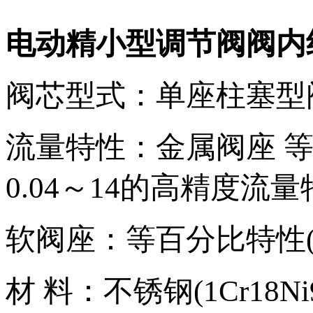
电动精小型调节阀阀内
阀芯型式：单座柱塞型
流量特性：金属阀座 等百
0.04～14的高精度流量
软阀座：等百分比特性(%
材 料：不锈钢(1Cr18Ni9