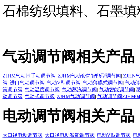
石棉纺织填料、石墨填
气动调节阀相关产品
ZJHM气动带手动调节阀
|
ZJHM气动套筒智能型调节阀
|
ZJH
阀
|
进口气动调节阀
|
气动V型调节阀
|
气动薄膜式调节阀
|
气动薄
筒调节阀
|
气动温度调节阀
|
气动蒸汽调节阀
|
气动智能调节阀
|
动调节阀
|
气动式调节阀
|
ZJHM气动调节阀
|
气动调节阀ZJHM0
电动调节阀相关产品
大口径电动调节阀
|
大口径电动智能调节阀
|
电动V型调节阀
|
电