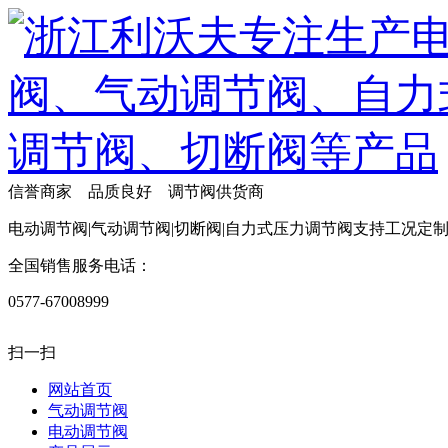
信誉商家 品质良好 调节阀供货商
电动调节阀|气动调节阀|切断阀|自力式压力调节阀支持工况定
全国销售服务电话：
0577-67008999
扫一扫
网站首页
气动调节阀
电动调节阀