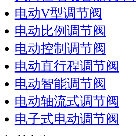
电动V型调节阀
电动比例调节阀
电动控制调节阀
电动直行程调节阀
电动智能调节阀
电动轴流式调节阀
电子式电动调节阀