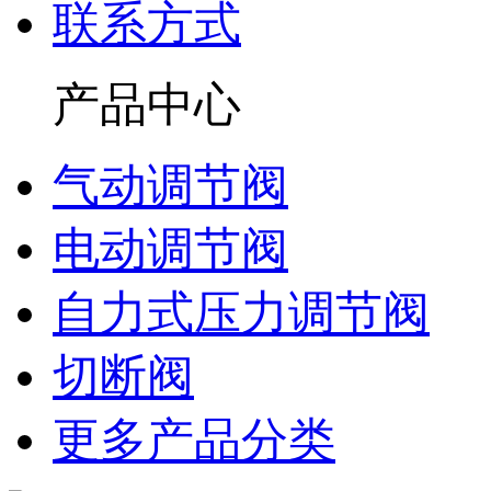
联系方式
产品中心
气动调节阀
电动调节阀
自力式压力调节阀
切断阀
更多产品分类