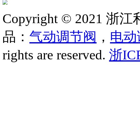
Copyright © 20
品：
气动调节阀
，
电动
rights are reserved.
浙IC