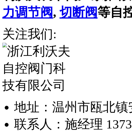
力调节阀
,
切断阀
等自
关注我们:
地址：温州市瓯北镇
联系人：施经理 13738