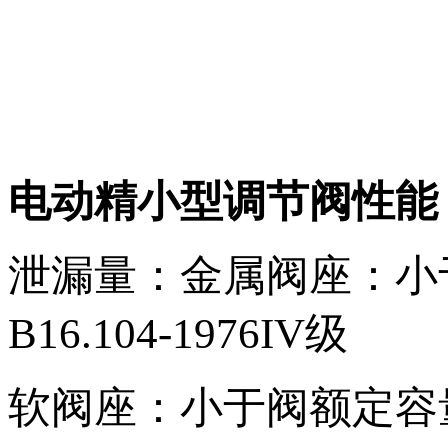
电动精小型调节阀性能
泄漏量：金属阀座：小于
B16.104-1976IV级
软阀座：小于阀额定容量的10-