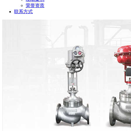
荣誉资质
联系方式