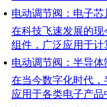
电动调节阀：电子芯
在科技飞速发展的现
组件，广泛应用于计
电动调节阀：半导体
在当今数字化时代，
应用于各类电子产品