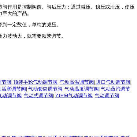
节阀作用是控制阀前、阀后压力：通过减压、稳压或泄压，使压
力巨大的产品。
降到一定数值，单纯的减压。
压力波动大，就需要频繁调节。
调节阀
|
顶装手轮气动调节阀
|
气动高温调节阀
|
进口气动调节阀
|
动活塞调节阀
|
气动套筒调节阀
|
气动温度调节阀
|
气动蒸汽调节
气动调节阀
|
气动式调节阀
|
ZJHM气动调节阀
|
气动调节阀