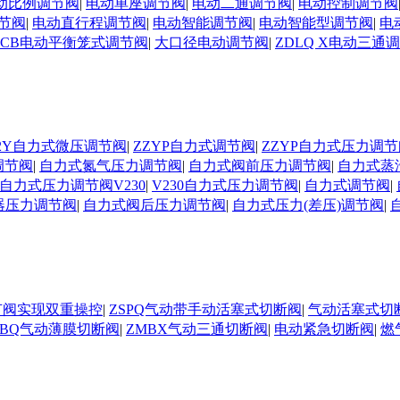
动比例调节阀
|
电动单座调节阀
|
电动二通调节阀
|
电动控制调节阀
节阀
|
电动直行程调节阀
|
电动智能调节阀
|
电动智能型调节阀
|
电
DCB电动平衡笼式调节阀
|
大口径电动调节阀
|
ZDLQ X电动三通
D02Y自力式微压调节阀
|
ZZYP自力式调节阀
|
ZZYP自力式压力调节
调节阀
|
自力式氮气压力调节阀
|
自力式阀前压力调节阀
|
自力式蒸
自力式压力调节阀V230
|
V230自力式压力调节阀
|
自力式调节阀
|
器压力调节阀
|
自力式阀后压力调节阀
|
自力式压力(差压)调节阀
|
节阀实现双重操控
|
ZSPQ气动带手动活塞式切断阀
|
气动活塞式切
MBQ气动薄膜切断阀
|
ZMBX气动三通切断阀
|
电动紧急切断阀
|
燃