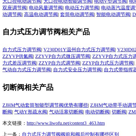
大口径电动调节阀
|
大口径电动智能调节阀
|
电动V型调节阀
|
电
双座调节阀
|
电动风量调节阀
|
电动压力调节阀
|
电动蒸汽温度调
动调节阀
|
高温电动调节阀
|
套筒电动调节阀
|
智能电动调节阀
|
自力式压力调节阀相关产品
自力式压力调节阀
|
V230D01Y温州自力式压力调节阀
|
V230
ZZYVP供氮阀
|
ZZYVP自力式微压调节阀
|
ZZYVP自力式压力
力式差压调节阀
|
ZZYP自力式调节阀
|
ZZYP自力式压力调节阀
|
气动自力式压力调节阀
|
自力式安全压力调节阀
|
自力式带指挥
切断阀相关产品
ZJHM气动套筒智能型调节阀优势有哪些
|
ZJHM气动带手动调
断阀
|
气动Y形疏水阀
|
气动活塞切断阀
|
电动切断阀
|
切断阀
|
Z
本文链接：
http://www.liwofu.net/content3_463.htm
上一条：
自力式压力调节阀阀前和阀后控制有哪些区别