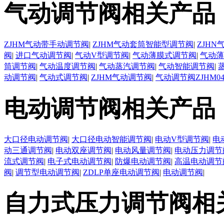
气动调节阀相关产品
ZJHM气动带手动调节阀
|
ZJHM气动套筒智能型调节阀
|
ZJH
阀
|
进口气动调节阀
|
气动V型调节阀
|
气动薄膜式调节阀
|
气动薄
筒调节阀
|
气动温度调节阀
|
气动蒸汽调节阀
|
气动智能调节阀
|
动调节阀
|
气动式调节阀
|
ZJHM气动调节阀
|
气动调节阀ZJHM0
电动调节阀相关产品
大口径电动调节阀
|
大口径电动智能调节阀
|
电动V型调节阀
|
电
动三通调节阀
|
电动双座调节阀
|
电动风量调节阀
|
电动压力调节
流式调节阀
|
电子式电动调节阀
|
防爆电动调节阀
|
高温电动调节
阀
|
调节型电动调节阀
|
ZDLP单座电动调节阀
|
电动调节阀
|
自力式压力调节阀相