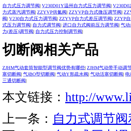
自力式压力调节阀
|
V230D01Y温州自力式压力调节阀
|
V230
力式蒸汽调节阀
|
ZZYVP供氮阀
|
ZZYVP自力式微压调节阀
|
Z
阀
|
V230自力式压力调节阀
|
ZZYVP自力式差压调节阀
|
ZZYP
式压力调节阀
|
自力式调节阀
|
进口自力式阀前压力调节阀
|
气动
力(差压)调节阀
|
自力式压力控制调节阀
|
切断阀相关产品
ZJHM气动套筒智能型调节阀优势有哪些
|
ZJHM气动带手动调
塞切断阀
|
气动O型切断阀
|
气动Y形疏水阀
|
气动活塞切断阀
|
电
三通切断阀
|
本文链接：
http://www.l
上一条：
自力式调节阀