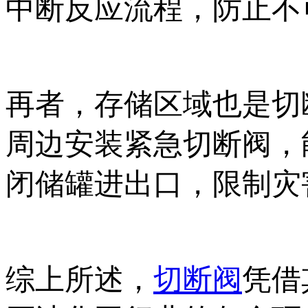
中断反应流程，防止不
再者，存储区域也是切
周边安装紧急切断阀，
闭储罐进出口，限制灾
综上所述，
切断阀
凭借