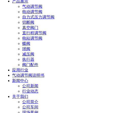
产品展示
气动调节阀
电动调节阀
自力式压力调节阀
切断阀
真空阀门
直行程调节阀
电站调节阀
蝶阀
球阀
减压阀
执行器
阀门配件
应用行业
气动调节阀说明书
新闻中心
公司新闻
行业动态
关于我们
公司简介
公司车间
现场案例