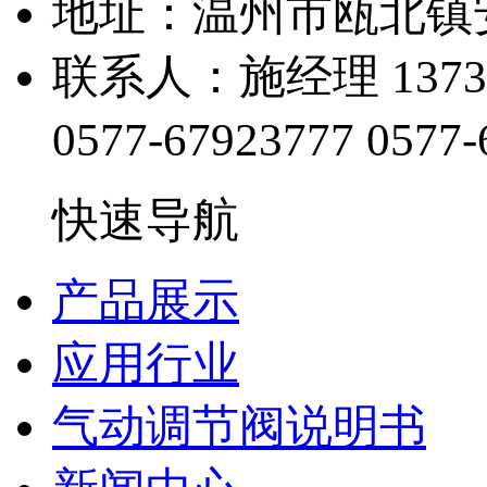
地址：温州市瓯北镇
联系人：施经理 13738
0577-67923777
0577-
快速导航
产品展示
应用行业
气动调节阀说明书