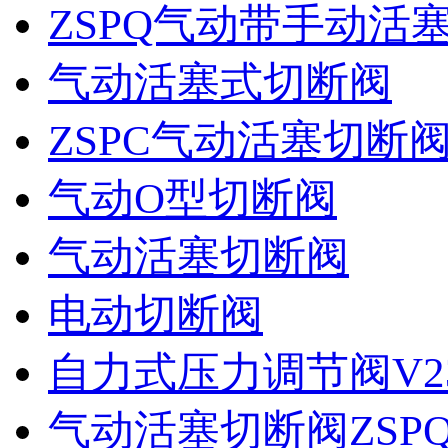
ZSPQ气动带手动活
气动活塞式切断阀
ZSPC气动活塞切断
气动O型切断阀
气动活塞切断阀
电动切断阀
自力式压力调节阀V2
气动活塞切断阀ZSP