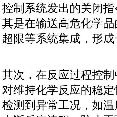
控制系统发出的关闭指
其是在输送高危化学品
超限等系统集成，形成
其次，在反应过程控制
对维持化学反应的稳定
检测到异常工况，如温