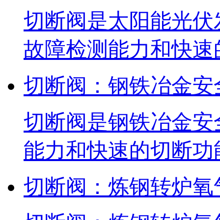
切断阀是太阳能光伏
故障检测能力和快速
切断阀：钢铁冶金安
切断阀是钢铁冶金安
能力和快速的切断功
切断阀：炼钢转炉氧