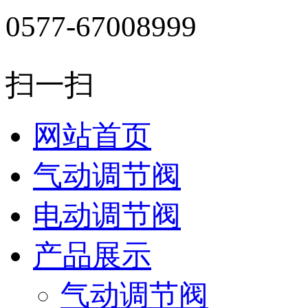
0577-67008999
扫一扫
网站首页
气动调节阀
电动调节阀
产品展示
气动调节阀