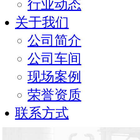
行业动态
关于我们
公司简介
公司车间
现场案例
荣誉资质
联系方式