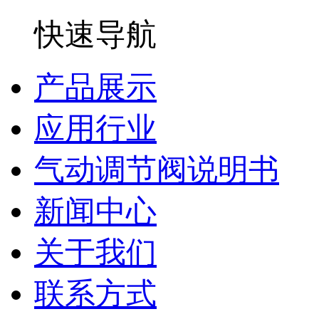
快速导航
产品展示
应用行业
气动调节阀说明书
新闻中心
关于我们
联系方式