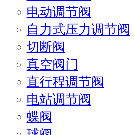
电动调节阀
自力式压力调节阀
切断阀
真空阀门
直行程调节阀
电站调节阀
蝶阀
球阀