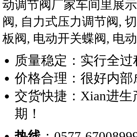
动调节阀厂家车间里展示
阀, 自力式压力调节阀, 
板阀, 电动开关蝶阀, 
质量稳定：实行全过
价格合理：很好内部
交货快捷：Xian进
期！
热线
：0577-6700899