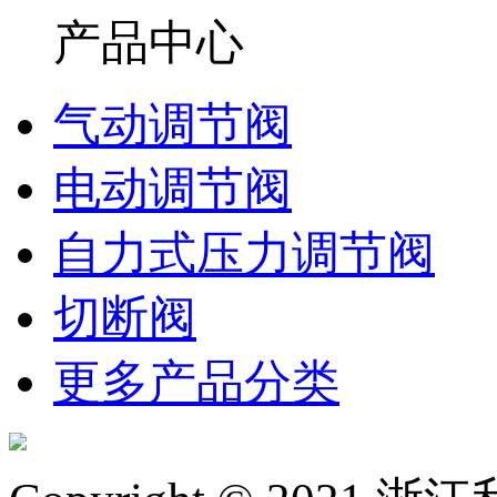
产品中心
气动调节阀
电动调节阀
自力式压力调节阀
切断阀
更多产品分类