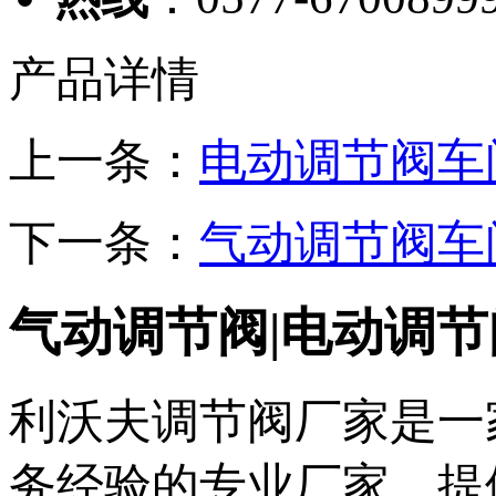
产品详情
上一条：
电动调节阀车
下一条：
气动调节阀车
气动调节阀|电动调节
利沃夫调节阀厂家是一
务经验的专业厂家，提