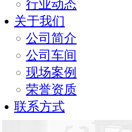
行业动态
关于我们
公司简介
公司车间
现场案例
荣誉资质
联系方式