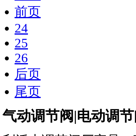
前页
24
25
26
后页
尾页
气动调节阀|电动调节