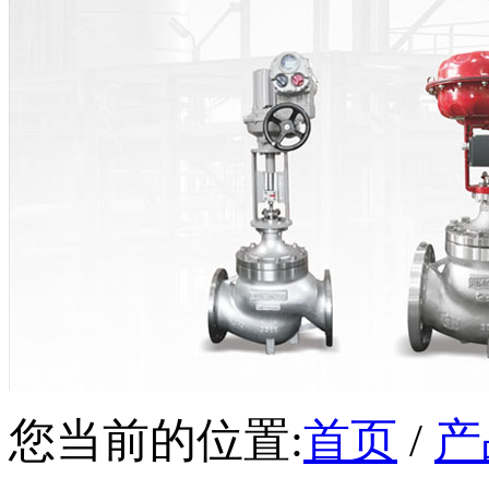
您当前的位置:
首页
/
产