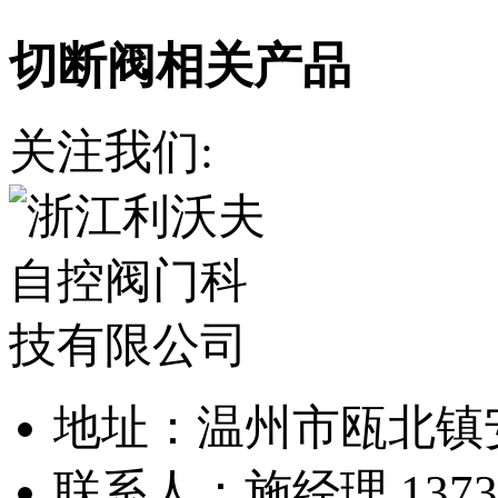
切断阀相关产品
关注我们:
地址：温州市瓯北镇
联系人：施经理 13738