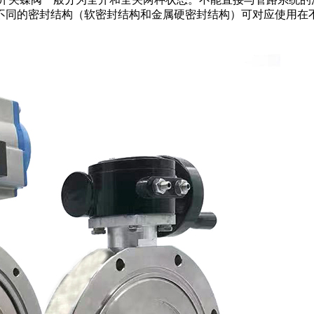
不同的密封结构（软密封结构和金属硬密封结构）可对应使用在不