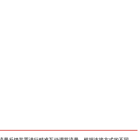
流量反馈装置进行精准互动调节流量。根据连接方式的不同，