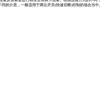
同的介质，一般适用于两位开关(快速切断)控制的场合当中。