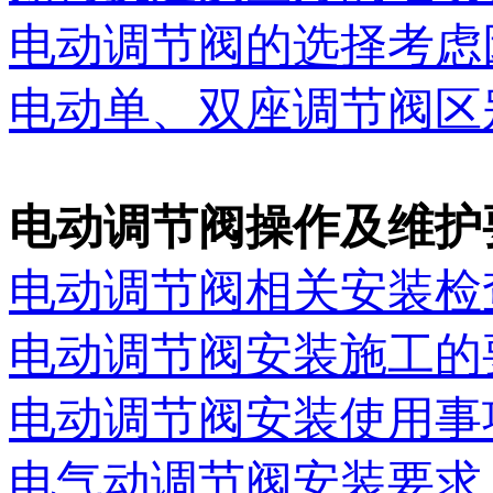
电动调节阀的选择考虑
电动单、双座调节阀区
电动调节阀操作及维护
电动调节阀相关安装检
电动调节阀安装施工的
电动调节阀安装使用事
电气动调节阀安装要求