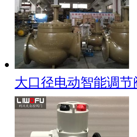
大口径电动智能调节