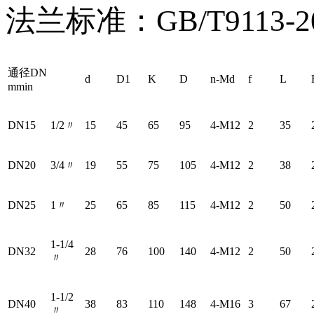
法兰标准：GB/T9113-
通径DN
d
D1
K
D
n-Md
f
L
mmin
DN15
1/2〃
15
45
65
95
4-M12
2
35
DN20
3/4〃
19
55
75
105
4-M12
2
38
DN25
1〃
25
65
85
115
4-M12
2
50
1-1/4
DN32
28
76
100
140
4-M12
2
50
〃
1-1/2
DN40
38
83
110
148
4-M16
3
67
〃