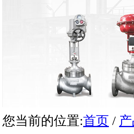
您当前的位置:
首页
/
产