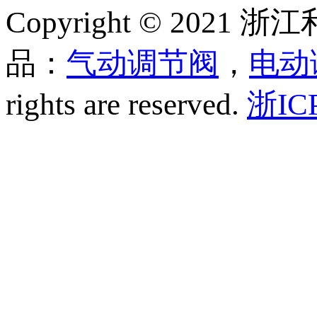
Copyright © 20
品：
气动调节阀
，
电动
rights are reserved.
浙IC