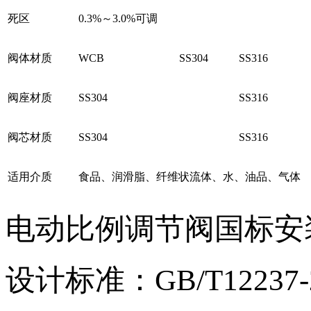
死区
0.3%～3.0%可调
阀体材质
WCB
SS304
SS316
阀座材质
SS304
SS316
阀芯材质
SS304
SS316
适用介质
食品、润滑脂、纤维状流体、水、油品、气体
电动比例调节阀国标安
设计标准：GB/T12237-