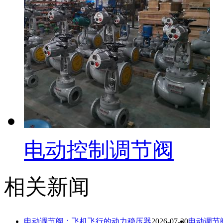
电动控制调节阀
相关新闻
电动调节阀：飞机飞行的动力稳压器
2026-07-30
电动调节