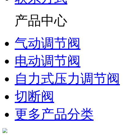
产品中心
气动调节阀
电动调节阀
自力式压力调节阀
切断阀
更多产品分类