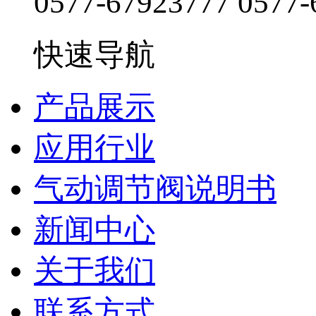
0577-67923777
0577-
快速导航
产品展示
应用行业
气动调节阀说明书
新闻中心
关于我们
联系方式