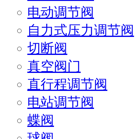
电动调节阀
自力式压力调节阀
切断阀
真空阀门
直行程调节阀
电站调节阀
蝶阀
球阀