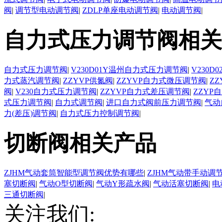
阀
|
调节型电动调节阀
|
ZDLP单座电动调节阀
|
电动调节阀
|
自力式压力调节阀相关
自力式压力调节阀
|
V230D01Y温州自力式压力调节阀
|
V230
力式蒸汽调节阀
|
ZZYVP供氮阀
|
ZZYVP自力式微压调节阀
|
Z
阀
|
V230自力式压力调节阀
|
ZZYVP自力式差压调节阀
|
ZZYP
式压力调节阀
|
自力式调节阀
|
进口自力式阀前压力调节阀
|
气动
力(差压)调节阀
|
自力式压力控制调节阀
|
切断阀相关产品
ZJHM气动套筒智能型调节阀优势有哪些
|
ZJHM气动带手动调
塞切断阀
|
气动O型切断阀
|
气动Y形疏水阀
|
气动活塞切断阀
|
电
三通切断阀
|
关注我们: