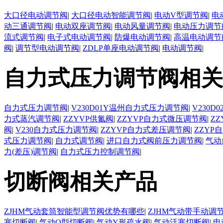
大口径电动调节阀
|
大口径电动智能调节阀
|
电动V型调节阀
|
电
动三通调节阀
|
电动双座调节阀
|
电动风量调节阀
|
电动压力调节
流式调节阀
|
电子式电动调节阀
|
防爆电动调节阀
|
高温电动调节
阀
|
调节型电动调节阀
|
ZDLP单座电动调节阀
|
电动调节阀
|
自力式压力调节阀相关
自力式压力调节阀
|
V230D01Y温州自力式压力调节阀
|
V230
力式蒸汽调节阀
|
ZZYVP供氮阀
|
ZZYVP自力式微压调节阀
|
Z
阀
|
V230自力式压力调节阀
|
ZZYVP自力式差压调节阀
|
ZZYP
式压力调节阀
|
自力式调节阀
|
进口自力式阀前压力调节阀
|
气动
力(差压)调节阀
|
自力式压力控制调节阀
|
切断阀相关产品
ZJHM气动套筒智能型调节阀优势有哪些
|
ZJHM气动带手动调
塞切断阀
|
气动O型切断阀
|
气动Y形疏水阀
|
气动活塞切断阀
|
电