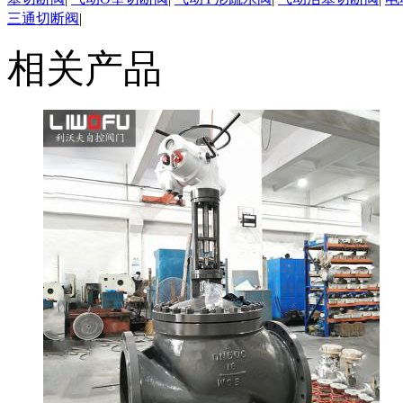
三通切断阀
|
相关产品