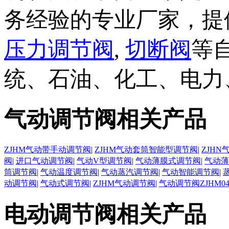
务经验的专业厂家，提
压力调节阀
,
切断阀
等
统、石油、化工、电力
气动调节阀相关产品
ZJHM气动带手动调节阀
|
ZJHM气动套筒智能型调节阀
|
ZJH
阀
|
进口气动调节阀
|
气动V型调节阀
|
气动薄膜式调节阀
|
气动薄
筒调节阀
|
气动温度调节阀
|
气动蒸汽调节阀
|
气动智能调节阀
|
动调节阀
|
气动式调节阀
|
ZJHM气动调节阀
|
气动调节阀ZJHM0
电动调节阀相关产品