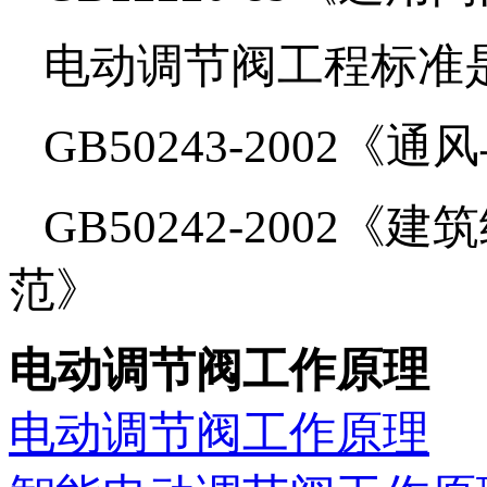
电动调节阀工程标准
GB50243-200
GB50242-200
范》
电动调节阀工作原理
电动调节阀工作原理