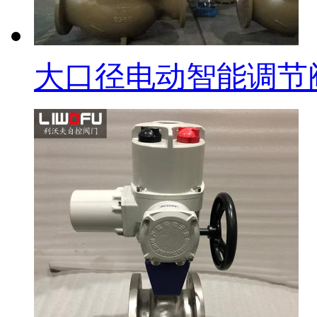
大口径电动智能调节