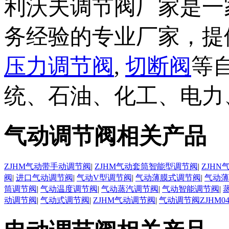
利沃夫调节阀厂家是一
务经验的专业厂家，提
压力调节阀
,
切断阀
等
统、石油、化工、电力
气动调节阀相关产品
ZJHM气动带手动调节阀
|
ZJHM气动套筒智能型调节阀
|
ZJH
阀
|
进口气动调节阀
|
气动V型调节阀
|
气动薄膜式调节阀
|
气动薄
筒调节阀
|
气动温度调节阀
|
气动蒸汽调节阀
|
气动智能调节阀
|
动调节阀
|
气动式调节阀
|
ZJHM气动调节阀
|
气动调节阀ZJHM0