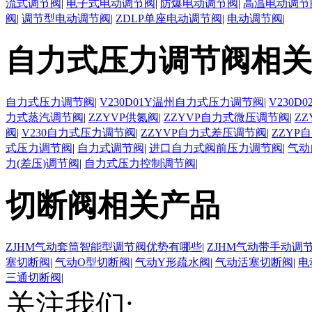
流式调节阀
|
电子式电动调节阀
|
防爆电动调节阀
|
高温电动调节
阀
|
调节型电动调节阀
|
ZDLP单座电动调节阀
|
电动调节阀
|
自力式压力调节阀相关
自力式压力调节阀
|
V230D01Y温州自力式压力调节阀
|
V230
力式蒸汽调节阀
|
ZZYVP供氮阀
|
ZZYVP自力式微压调节阀
|
Z
阀
|
V230自力式压力调节阀
|
ZZYVP自力式差压调节阀
|
ZZYP
式压力调节阀
|
自力式调节阀
|
进口自力式阀前压力调节阀
|
气动
力(差压)调节阀
|
自力式压力控制调节阀
|
切断阀相关产品
ZJHM气动套筒智能型调节阀优势有哪些
|
ZJHM气动带手动调
塞切断阀
|
气动O型切断阀
|
气动Y形疏水阀
|
气动活塞切断阀
|
电
三通切断阀
|
关注我们: