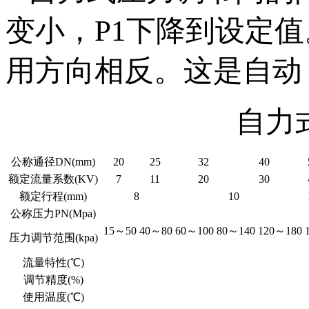
变小，P1下降到设定
用方向相反。这是自动
自力
公称通径DN(mm)
20
25
32
40
额定流量系数(KV)
7
11
20
30
额定行程(mm)
8
10
公称压力PN(Mpa)
15～50 40～80 60～100 80～140 120～180 
压力调节范围(kpa)
流量特性(℃)
调节精度(%)
使用温度(℃)