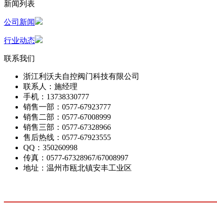
新闻列表
公司新闻
行业动态
联系我们
浙江利沃夫自控阀门科技有限公司
联系人：施经理
手机：13738330777
销售一部：0577-67923777
销售二部：0577-67008999
销售三部：0577-67328966
售后热线：0577-67923555
QQ：350260998
传真：0577-67328967/67008997
地址：温州市瓯北镇安丰工业区