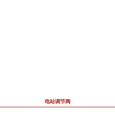
电站调节阀