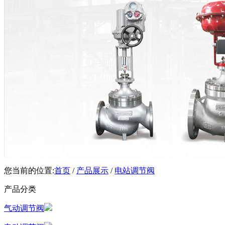
您当前的位置:
首页
/
产品展示
/
电站调节阀
产品分类
气动调节阀