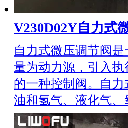
V230D02Y自力
自力式微压调节阀是
量为动力源，引入执
的一种控制阀。自力
油和氢气、液化气、