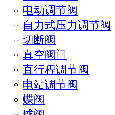
电动调节阀
自力式压力调节阀
切断阀
真空阀门
直行程调节阀
电站调节阀
蝶阀
球阀