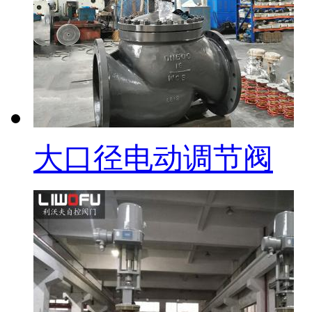
大口径电动调节阀