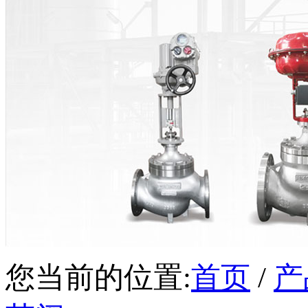
您当前的位置:
首页
/
产