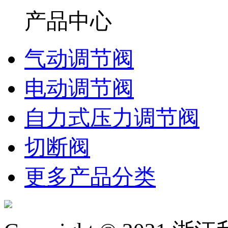
产品中心
气动调节阀
电动调节阀
自力式压力调节阀
切断阀
更多产品分类