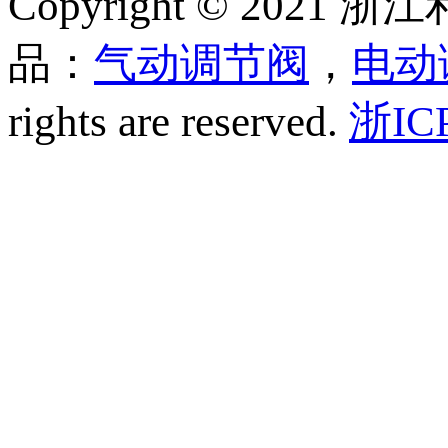
Copyright © 20
品：
气动调节阀
，
电动
rights are reserved.
浙IC