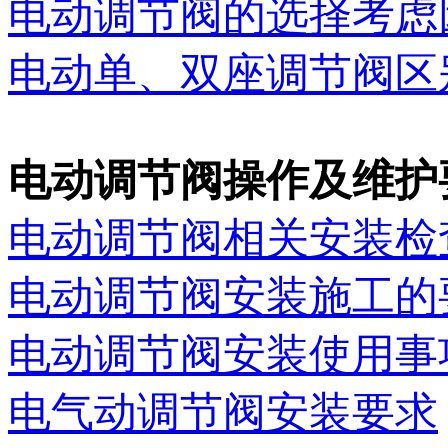
电动调节阀的选择考虑
电动单、双座调节阀区
电动调节阀操作及维护
电动调节阀相关安装检
电动调节阀安装施工的
电动调节阀安装使用事
电气动调节阀安装要求