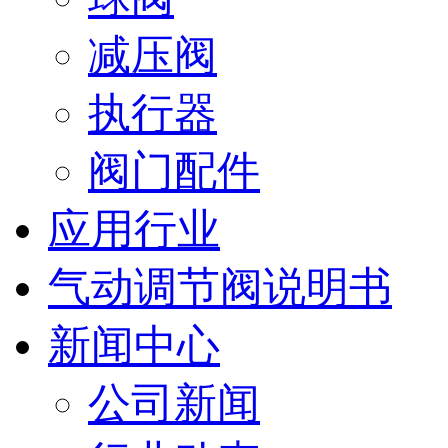
减压阀
执行器
阀门配件
应用行业
气动调节阀说明书
新闻中心
公司新闻