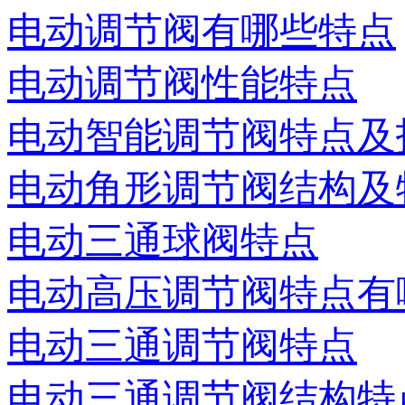
电动调节阀有哪些特点
电动调节阀性能特点
电动智能调节阀特点及
电动角形调节阀结构及
电动三通球阀特点
电动高压调节阀特点有
电动三通调节阀特点
电动三通调节阀结构特