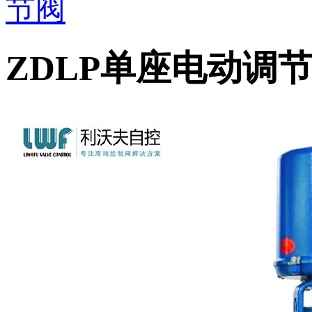
节阀
ZDLP单座电动调