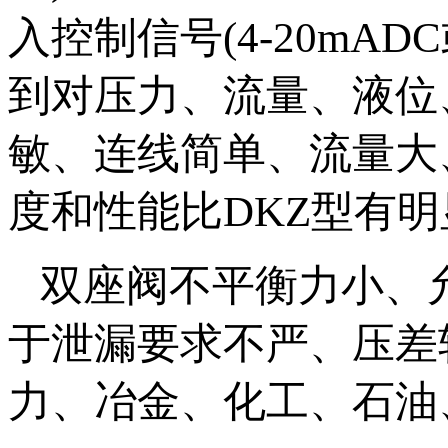
入控制信号(4-20mAD
到对压力、流量、液位
敏、连线简单、流量大
度和性能比DKZ型有
双座阀不平衡力小、
于泄漏要求不严、压差
力、冶金、化工、石油