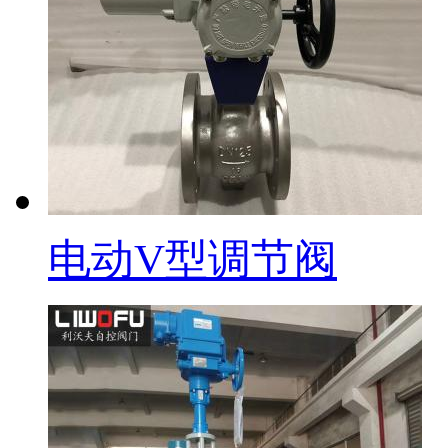
电动V型调节阀