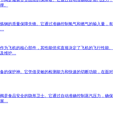
撑。
炼钢的质量保障先锋。它通过准确控制氧气和燃气的输入量，有
…
作为飞机的核心部件，其性能优劣直接决定了飞机的飞行性能、
及维护…
备的保护神。它凭借灵敏的检测能力和快速的切断功能，在面对
阀是食品安全的隐形卫士。它通过自动准确控制蒸汽压力，确保
展…