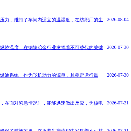
2026-08-04
压力，维持了车间内适宜的温湿度，在纺织厂的生
2026-07-30
燃烧温度，在钢铁冶金行业发挥着不可替代的关键
2026-07-30
燃油系统，作为飞机动力的源泉，其稳定运行重
2026-07-21
，在面对紧急情况时，能够迅速做出反应，为核电
2026-07-21
确保了熨烫效果，在服装生产流程中发挥着不可替