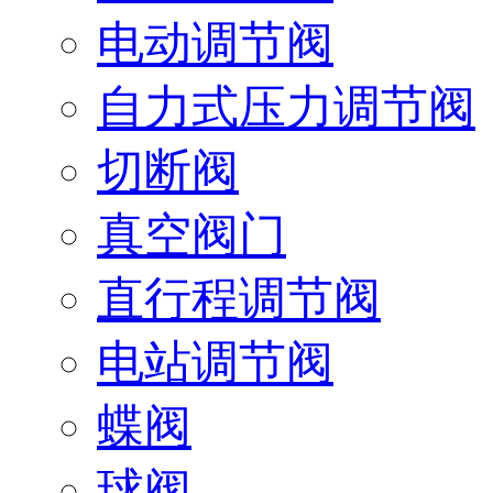
电动调节阀
自力式压力调节阀
切断阀
真空阀门
直行程调节阀
电站调节阀
蝶阀
球阀