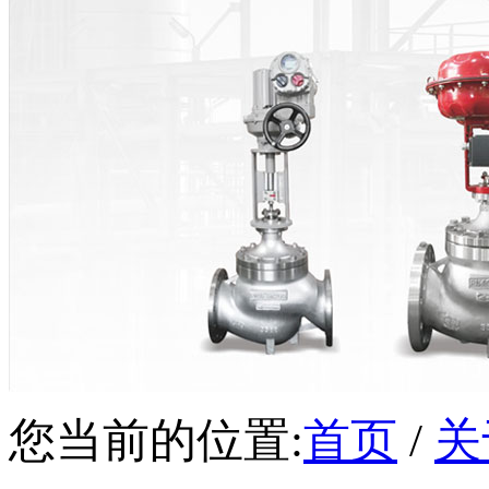
您当前的位置:
首页
/
关