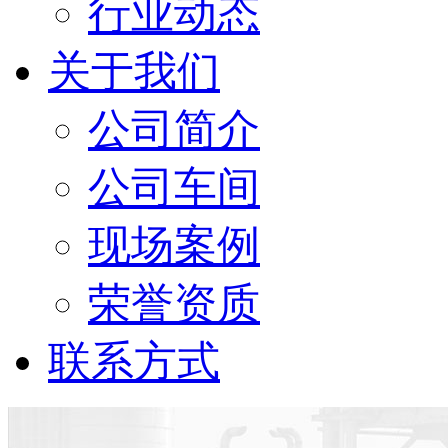
行业动态
关于我们
公司简介
公司车间
现场案例
荣誉资质
联系方式