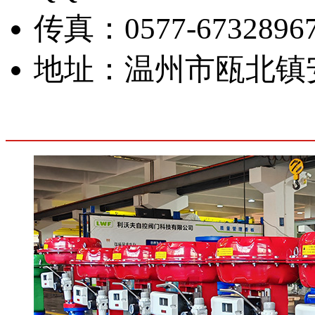
传真：0577-67328967
地址：温州市瓯北镇