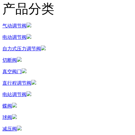
产品分类
气动调节阀
电动调节阀
自力式压力调节阀
切断阀
真空阀门
直行程调节阀
电站调节阀
蝶阀
球阀
减压阀