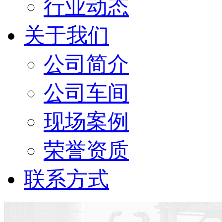
行业动态
关于我们
公司简介
公司车间
现场案例
荣誉资质
联系方式