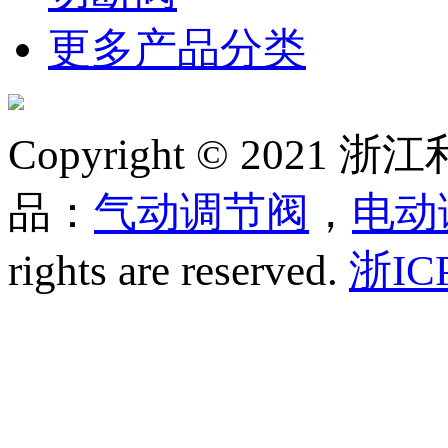
更多产品分类
Copyright © 20
品：
气动调节阀
，
电动
rights are reserved.
浙IC