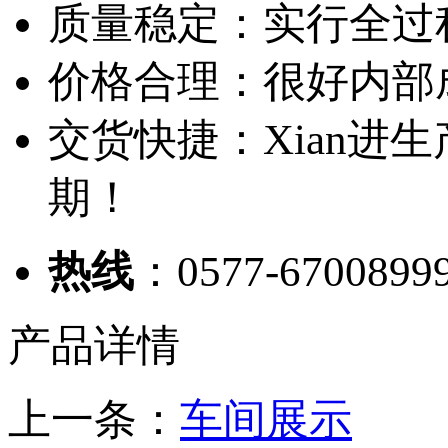
质量稳定：实行全过
价格合理：很好内部
交货快捷：Xian进
期！
热线
：0577-6700899
产品详情
上一条：
车间展示