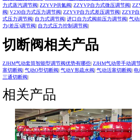
力式蒸汽调节阀
|
ZZYVP供氮阀
|
ZZYVP自力式微压调节阀
|
Z
阀
|
V230自力式压力调节阀
|
ZZYVP自力式差压调节阀
|
ZZYP
式压力调节阀
|
自力式调节阀
|
进口自力式阀前压力调节阀
|
气动
力(差压)调节阀
|
自力式压力控制调节阀
|
切断阀相关产品
ZJHM气动套筒智能型调节阀优势有哪些
|
ZJHM气动带手动调
塞切断阀
|
气动O型切断阀
|
气动Y形疏水阀
|
气动活塞切断阀
|
电
三通切断阀
|
相关产品