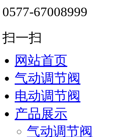
0577-67008999
扫一扫
网站首页
气动调节阀
电动调节阀
产品展示
气动调节阀