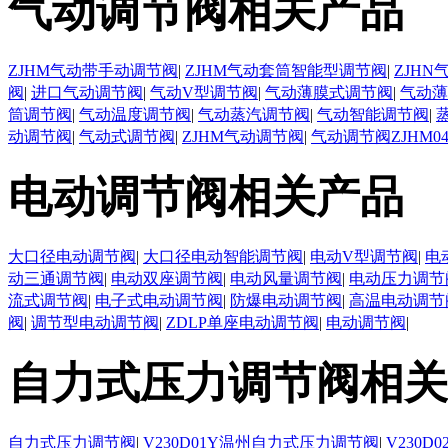
气动调节阀相关产品
ZJHM气动带手动调节阀
|
ZJHM气动套筒智能型调节阀
|
ZJH
阀
|
进口气动调节阀
|
气动V型调节阀
|
气动薄膜式调节阀
|
气动薄
筒调节阀
|
气动温度调节阀
|
气动蒸汽调节阀
|
气动智能调节阀
|
动调节阀
|
气动式调节阀
|
ZJHM气动调节阀
|
气动调节阀ZJHM0
电动调节阀相关产品
大口径电动调节阀
|
大口径电动智能调节阀
|
电动V型调节阀
|
电
动三通调节阀
|
电动双座调节阀
|
电动风量调节阀
|
电动压力调节
流式调节阀
|
电子式电动调节阀
|
防爆电动调节阀
|
高温电动调节
阀
|
调节型电动调节阀
|
ZDLP单座电动调节阀
|
电动调节阀
|
自力式压力调节阀相关
自力式压力调节阀
|
V230D01Y温州自力式压力调节阀
|
V230