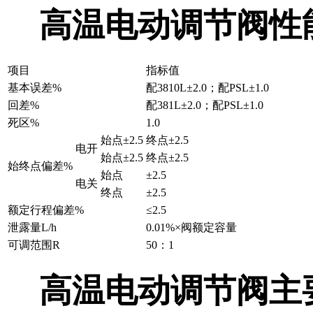
高温电动调节阀性
项目
指标值
基本误差%
配3810L±2.0；配PSL±1.0
回差%
配381L±2.0；配PSL±1.0
死区%
1.0
始点±2.5
终点±2.5
电开
始点±2.5
终点±2.5
始终点偏差%
始点
±2.5
电关
终点
±2.5
额定行程偏差%
≤2.5
泄露量L/h
0.01%×阀额定容量
可调范围R
50：1
高温电动调节阀主