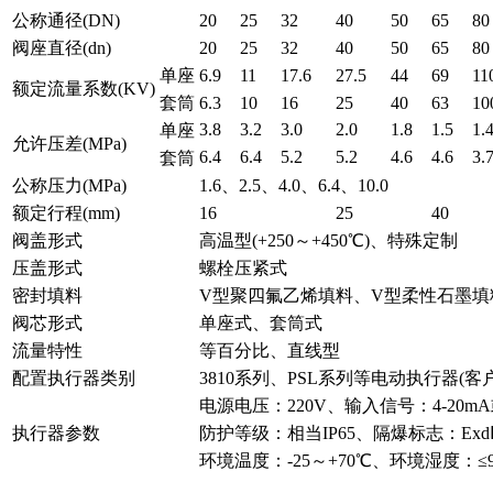
公称通径(DN)
20
25
32
40
50
65
80
阀座直径(dn)
20
25
32
40
50
65
80
单座
6.9
11
17.6
27.5
44
69
11
额定流量系数(KV)
套筒
6.3
10
16
25
40
63
10
3.8
3.2
3.0
2.0
1.8
1.5
1.
单座
允许压差(MPa)
6.4
6.4
5.2
5.2
4.6
4.6
3.
套筒
公称压力(MPa)
1.6、2.5、4.0、6.4、10.0
额定行程(mm)
16
25
40
阀盖形式
高温型(+250～+450℃)、特殊定制
压盖形式
螺栓压紧式
密封填料
V型聚四氟乙烯填料、V型柔性石墨填
阀芯形式
单座式、套筒式
流量特性
等百分比、直线型
配置执行器类别
3810系列、PSL系列等电动执行器(
电源电压：220V、输入信号：4-20mA或
执行器参数
防护等级：相当IP65、隔爆标志：ExdⅡ
环境温度：-25～+70℃、环境湿度：≤9