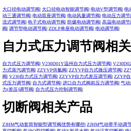
大口径电动调节阀
|
大口径电动智能调节阀
|
电动V型调节阀
|
电
动三通调节阀
|
电动双座调节阀
|
电动风量调节阀
|
电动压力调节
流式调节阀
|
电子式电动调节阀
|
防爆电动调节阀
|
高温电动调节
阀
|
调节型电动调节阀
|
ZDLP单座电动调节阀
|
电动调节阀
|
自力式压力调节阀相关
自力式压力调节阀
|
V230D01Y温州自力式压力调节阀
|
V230
力式蒸汽调节阀
|
ZZYVP供氮阀
|
ZZYVP自力式微压调节阀
|
Z
阀
|
V230自力式压力调节阀
|
ZZYVP自力式差压调节阀
|
ZZYP
式压力调节阀
|
自力式调节阀
|
进口自力式阀前压力调节阀
|
气动
力(差压)调节阀
|
自力式压力控制调节阀
|
切断阀相关产品
ZJHM气动套筒智能型调节阀优势有哪些
|
ZJHM气动带手动调
塞切断阀
|
气动O型切断阀
|
气动Y形疏水阀
|
气动活塞切断阀
|
电