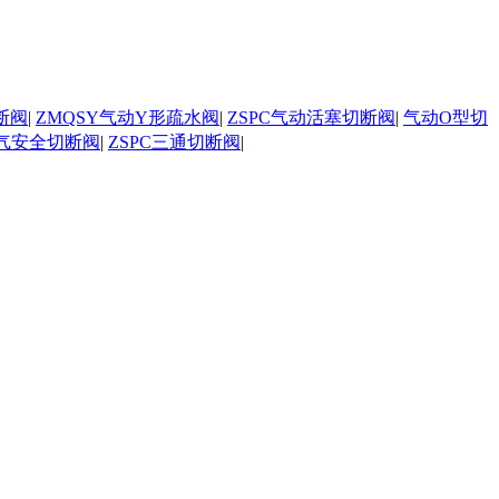
断阀
|
ZMQSY气动Y形疏水阀
|
ZSPC气动活塞切断阀
|
气动O型切
气安全切断阀
|
ZSPC三通切断阀
|