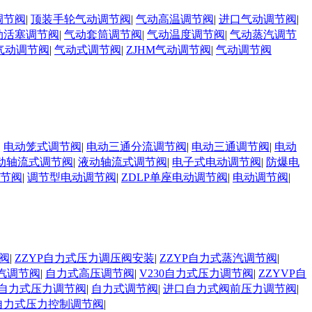
调节阀
|
顶装手轮气动调节阀
|
气动高温调节阀
|
进口气动调节阀
|
动活塞调节阀
|
气动套筒调节阀
|
气动温度调节阀
|
气动蒸汽调节
气动调节阀
|
气动式调节阀
|
ZJHM气动调节阀
|
气动调节阀
|
电动笼式调节阀
|
电动三通分流调节阀
|
电动三通调节阀
|
电动
动轴流式调节阀
|
液动轴流式调节阀
|
电子式电动调节阀
|
防爆电
调节阀
|
调节型电动调节阀
|
ZDLP单座电动调节阀
|
电动调节阀
|
阀
|
ZZYP自力式压力调压阀安装
|
ZZYP自力式蒸汽调节阀
|
汽调节阀
|
自力式高压调节阀
|
V230自力式压力调节阀
|
ZZYVP自
自力式压力调节阀
|
自力式调节阀
|
进口自力式阀前压力调节阀
|
自力式压力控制调节阀
|