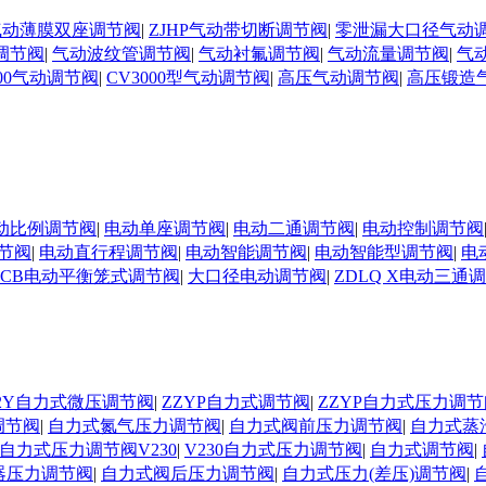
N气动薄膜双座调节阀
|
ZJHP气动带切断调节阀
|
零泄漏大口径气动
调节阀
|
气动波纹管调节阀
|
气动衬氟调节阀
|
气动流量调节阀
|
气
000气动调节阀
|
CV3000型气动调节阀
|
高压气动调节阀
|
高压锻造
动比例调节阀
|
电动单座调节阀
|
电动二通调节阀
|
电动控制调节阀
节阀
|
电动直行程调节阀
|
电动智能调节阀
|
电动智能型调节阀
|
电
DCB电动平衡笼式调节阀
|
大口径电动调节阀
|
ZDLQ X电动三通
D02Y自力式微压调节阀
|
ZZYP自力式调节阀
|
ZZYP自力式压力调节
调节阀
|
自力式氮气压力调节阀
|
自力式阀前压力调节阀
|
自力式蒸
自力式压力调节阀V230
|
V230自力式压力调节阀
|
自力式调节阀
|
器压力调节阀
|
自力式阀后压力调节阀
|
自力式压力(差压)调节阀
|