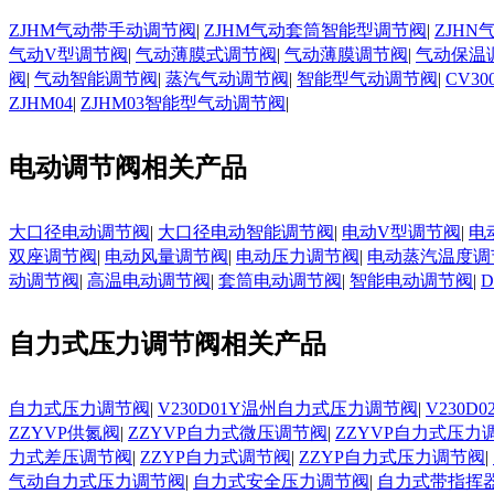
ZJHM气动带手动调节阀
|
ZJHM气动套筒智能型调节阀
|
ZJH
气动V型调节阀
|
气动薄膜式调节阀
|
气动薄膜调节阀
|
气动保温
阀
|
气动智能调节阀
|
蒸汽气动调节阀
|
智能型气动调节阀
|
CV3
ZJHM04
|
ZJHM03智能型气动调节阀
|
电动调节阀相关产品
大口径电动调节阀
|
大口径电动智能调节阀
|
电动V型调节阀
|
电
双座调节阀
|
电动风量调节阀
|
电动压力调节阀
|
电动蒸汽温度调
动调节阀
|
高温电动调节阀
|
套筒电动调节阀
|
智能电动调节阀
|
自力式压力调节阀相关产品
自力式压力调节阀
|
V230D01Y温州自力式压力调节阀
|
V230
ZZYVP供氮阀
|
ZZYVP自力式微压调节阀
|
ZZYVP自力式压力
力式差压调节阀
|
ZZYP自力式调节阀
|
ZZYP自力式压力调节阀
|
气动自力式压力调节阀
|
自力式安全压力调节阀
|
自力式带指挥