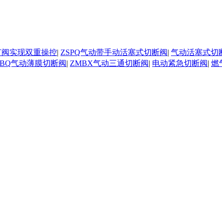
节阀实现双重操控
|
ZSPQ气动带手动活塞式切断阀
|
气动活塞式切
MBQ气动薄膜切断阀
|
ZMBX气动三通切断阀
|
电动紧急切断阀
|
燃