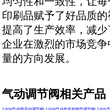
均匀性和一致性，让每
印刷品赋予了好品质的
提高了生产效率，减少
企业在激烈的市场竞争
量的方向发展。
气动调节阀相关产品
ZJHM气动带手动调节阀
|
ZJHM气动套筒智能型调节阀
|
ZJH