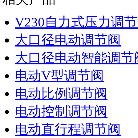
V230自力式压力调
大口径电动调节阀
大口径电动智能调节
电动V型调节阀
电动比例调节阀
电动控制调节阀
电动直行程调节阀