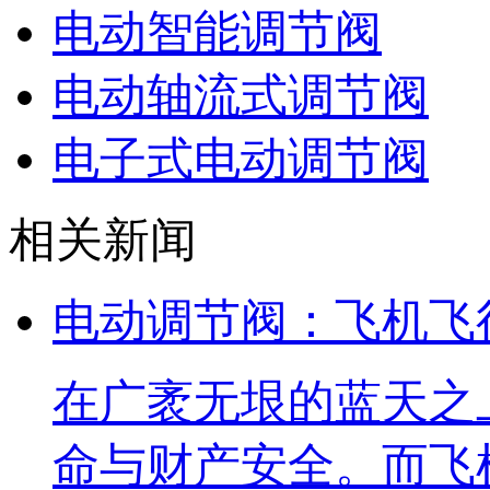
电动智能调节阀
电动轴流式调节阀
电子式电动调节阀
相关新闻
电动调节阀：飞机飞
在广袤无垠的蓝天之
命与财产安全。而飞