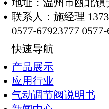
地址：温州市瓯北镇
联系人：施经理 13738
0577-67923777
0577-
快速导航
产品展示
应用行业
气动调节阀说明书