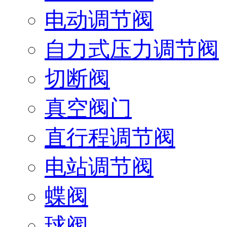
电动调节阀
自力式压力调节阀
切断阀
真空阀门
直行程调节阀
电站调节阀
蝶阀
球阀