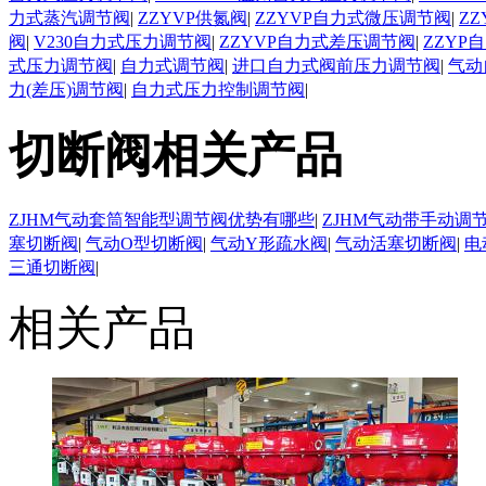
力式蒸汽调节阀
|
ZZYVP供氮阀
|
ZZYVP自力式微压调节阀
|
Z
阀
|
V230自力式压力调节阀
|
ZZYVP自力式差压调节阀
|
ZZYP
式压力调节阀
|
自力式调节阀
|
进口自力式阀前压力调节阀
|
气动
力(差压)调节阀
|
自力式压力控制调节阀
|
切断阀相关产品
ZJHM气动套筒智能型调节阀优势有哪些
|
ZJHM气动带手动调
塞切断阀
|
气动O型切断阀
|
气动Y形疏水阀
|
气动活塞切断阀
|
电
三通切断阀
|
相关产品