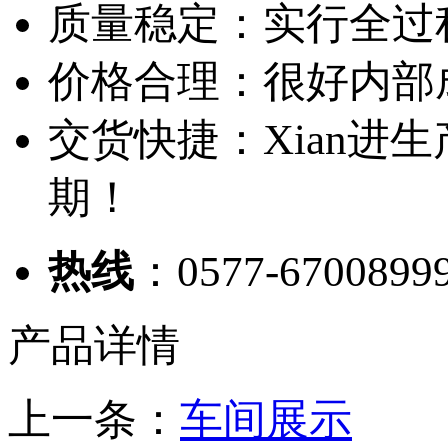
质量稳定：实行全过
价格合理：很好内部
交货快捷：Xian进
期！
热线
：0577-6700899
产品详情
上一条：
车间展示