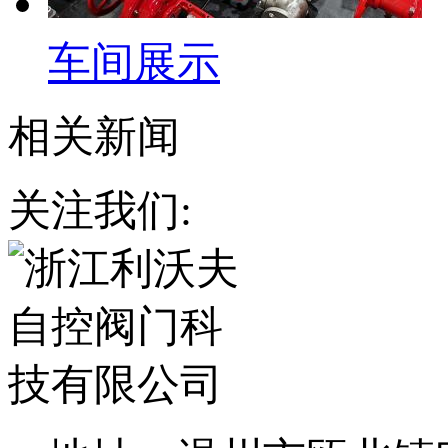
车间展示
相关新闻
关注我们: