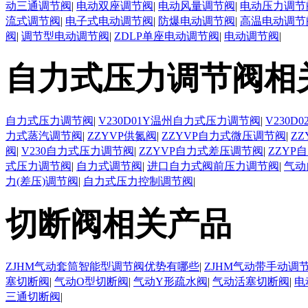
动三通调节阀
|
电动双座调节阀
|
电动风量调节阀
|
电动压力调节
流式调节阀
|
电子式电动调节阀
|
防爆电动调节阀
|
高温电动调节
阀
|
调节型电动调节阀
|
ZDLP单座电动调节阀
|
电动调节阀
|
自力式压力调节阀相
自力式压力调节阀
|
V230D01Y温州自力式压力调节阀
|
V230
力式蒸汽调节阀
|
ZZYVP供氮阀
|
ZZYVP自力式微压调节阀
|
Z
阀
|
V230自力式压力调节阀
|
ZZYVP自力式差压调节阀
|
ZZYP
式压力调节阀
|
自力式调节阀
|
进口自力式阀前压力调节阀
|
气动
力(差压)调节阀
|
自力式压力控制调节阀
|
切断阀相关产品
ZJHM气动套筒智能型调节阀优势有哪些
|
ZJHM气动带手动调
塞切断阀
|
气动O型切断阀
|
气动Y形疏水阀
|
气动活塞切断阀
|
电
三通切断阀
|