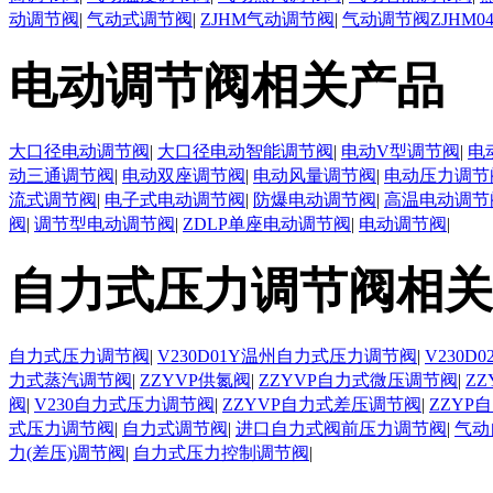
动调节阀
|
气动式调节阀
|
ZJHM气动调节阀
|
气动调节阀ZJHM0
电动调节阀相关产品
大口径电动调节阀
|
大口径电动智能调节阀
|
电动V型调节阀
|
电
动三通调节阀
|
电动双座调节阀
|
电动风量调节阀
|
电动压力调节
流式调节阀
|
电子式电动调节阀
|
防爆电动调节阀
|
高温电动调节
阀
|
调节型电动调节阀
|
ZDLP单座电动调节阀
|
电动调节阀
|
自力式压力调节阀相关
自力式压力调节阀
|
V230D01Y温州自力式压力调节阀
|
V230
力式蒸汽调节阀
|
ZZYVP供氮阀
|
ZZYVP自力式微压调节阀
|
Z
阀
|
V230自力式压力调节阀
|
ZZYVP自力式差压调节阀
|
ZZYP
式压力调节阀
|
自力式调节阀
|
进口自力式阀前压力调节阀
|
气动
力(差压)调节阀
|
自力式压力控制调节阀
|