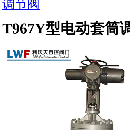
调节阀
T967Y型电动套筒