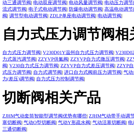
动三通调节阀
|
电动双座调节阀
|
电动风量调节阀
|
电动压力调节
流式调节阀
|
电子式电动调节阀
|
防爆电动调节阀
|
高温电动调节
阀
|
调节型电动调节阀
|
ZDLP单座电动调节阀
|
电动调节阀
|
自力式压力调节阀相
自力式压力调节阀
|
V230D01Y温州自力式压力调节阀
|
V230
力式蒸汽调节阀
|
ZZYVP供氮阀
|
ZZYVP自力式微压调节阀
|
Z
阀
|
V230自力式压力调节阀
|
ZZYVP自力式差压调节阀
|
ZZYP
式压力调节阀
|
自力式调节阀
|
进口自力式阀前压力调节阀
|
气动
力(差压)调节阀
|
自力式压力控制调节阀
|
切断阀相关产品
ZJHM气动套筒智能型调节阀优势有哪些
|
ZJHM气动带手动调
塞切断阀
|
气动O型切断阀
|
气动Y形疏水阀
|
气动活塞切断阀
|
电
三通切断阀
|