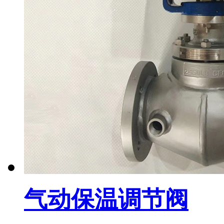
气动保温调节阀