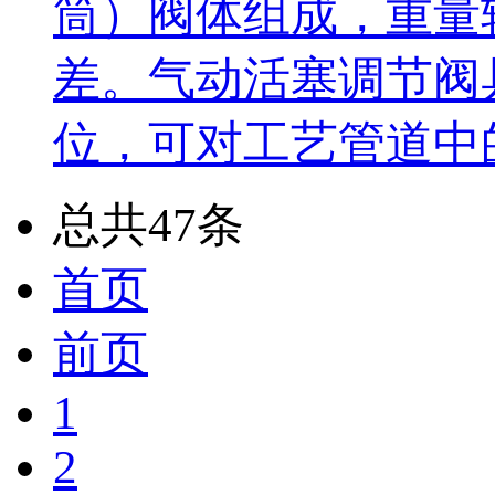
筒）阀体组成，重量
差。气动活塞调节阀
位，可对工艺管道中
总共47条
首页
前页
1
2