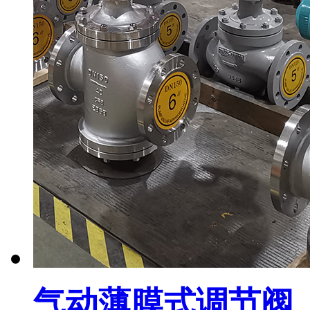
气动薄膜式调节阀