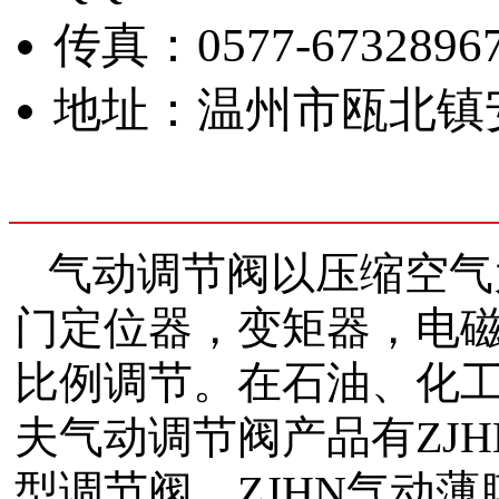
传真：0577-67328967
地址：温州市瓯北镇
气动调节阀以压缩空气
门定位器，变矩器，电
比例调节。在石油、化
夫气动调节阀产品有ZJ
型调节阀、ZJHN气动薄