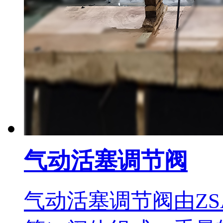
气动活塞调节阀
气动活塞调节阀由Z