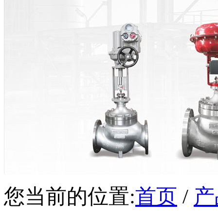
您当前的位置:
首页
/
产