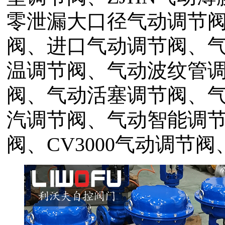
零泄漏大口径气动调节
阀、进口气动调节阀、
温调节阀、气动波纹管
阀、气动活塞调节阀、
汽调节阀、气动智能调
阀、CV3000气动调