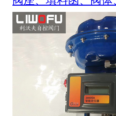
阀座、填料函、阀体