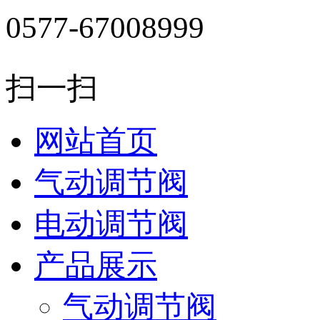
0577-67008999
扫一扫
网站首页
气动调节阀
电动调节阀
产品展示
气动调节阀