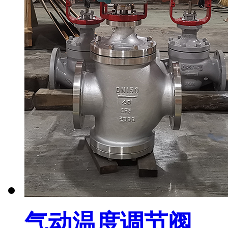
气动温度调节阀