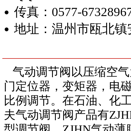
传真：0577-67328967
地址：温州市瓯北镇
气动调节阀以压缩空气
门定位器，变矩器，电
比例调节。在石油、化
夫气动调节阀产品有ZJ
型调节阀、ZJHN气动薄