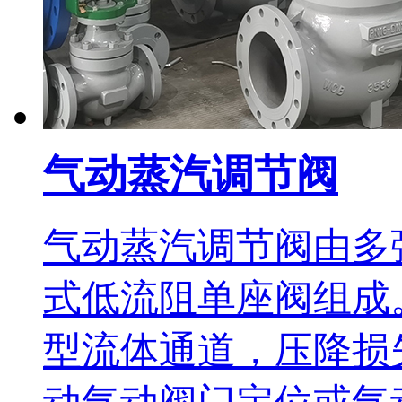
气动蒸汽调节阀
气动蒸汽调节阀由多
式低流阻单座阀组成
型流体通道，压降损