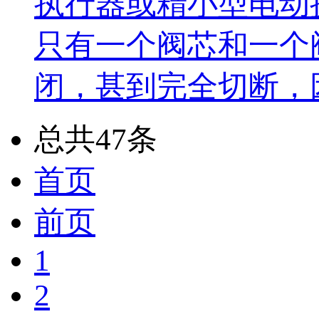
执行器或精小型电动执
只有一个阀芯和一个
闭，甚到完全切断，
总共47条
首页
前页
1
2