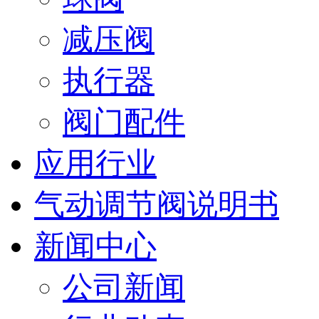
减压阀
执行器
阀门配件
应用行业
气动调节阀说明书
新闻中心
公司新闻