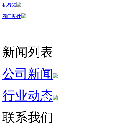
执行器
阀门配件
新闻列表
公司新闻
行业动态
联系我们