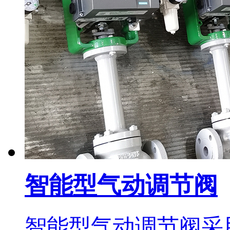
智能型气动调节阀
智能型气动调节阀采