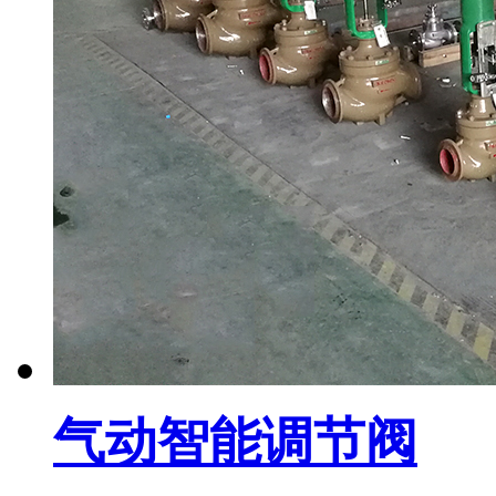
气动智能调节阀