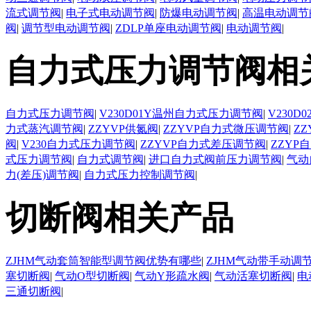
流式调节阀
|
电子式电动调节阀
|
防爆电动调节阀
|
高温电动调节
阀
|
调节型电动调节阀
|
ZDLP单座电动调节阀
|
电动调节阀
|
自力式压力调节阀相
自力式压力调节阀
|
V230D01Y温州自力式压力调节阀
|
V230
力式蒸汽调节阀
|
ZZYVP供氮阀
|
ZZYVP自力式微压调节阀
|
Z
阀
|
V230自力式压力调节阀
|
ZZYVP自力式差压调节阀
|
ZZYP
式压力调节阀
|
自力式调节阀
|
进口自力式阀前压力调节阀
|
气动
力(差压)调节阀
|
自力式压力控制调节阀
|
切断阀相关产品
ZJHM气动套筒智能型调节阀优势有哪些
|
ZJHM气动带手动调
塞切断阀
|
气动O型切断阀
|
气动Y形疏水阀
|
气动活塞切断阀
|
电
三通切断阀
|