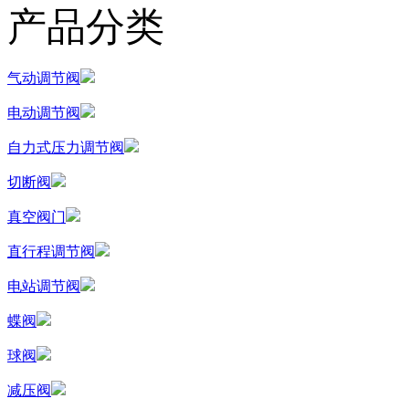
产品分类
气动调节阀
电动调节阀
自力式压力调节阀
切断阀
真空阀门
直行程调节阀
电站调节阀
蝶阀
球阀
减压阀