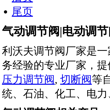
尾页
气动调节阀|电动调节
利沃夫调节阀厂家是一
务经验的专业厂家，提
压力调节阀
,
切断阀
等
统、石油、化工、电力