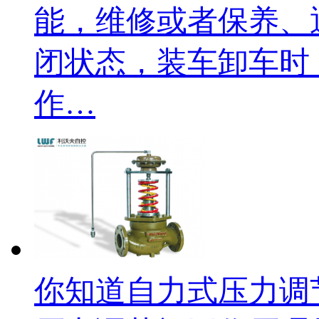
能，维修或者保养、
闭状态，装车卸车时
作…
你知道自力式压力调