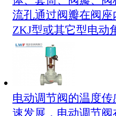
流孔通过阀瓣在阀座
ZKJ型或其它型电
电动调节阀的温度传
速发展，电动调节阀