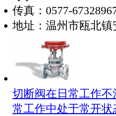
传真：0577-67328967
地址：温州市瓯北镇
切断阀在日常工作不
常工作中处于常开状