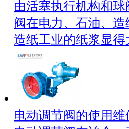
由活塞执行机构和球
阀在电力、石油、造
造纸工业的纸浆显得
电动调节阀的使用维