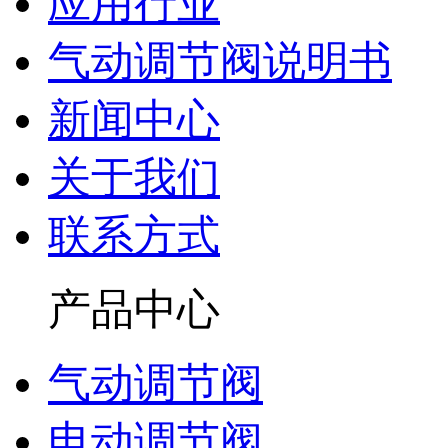
应用行业
气动调节阀说明书
新闻中心
关于我们
联系方式
产品中心
气动调节阀
电动调节阀