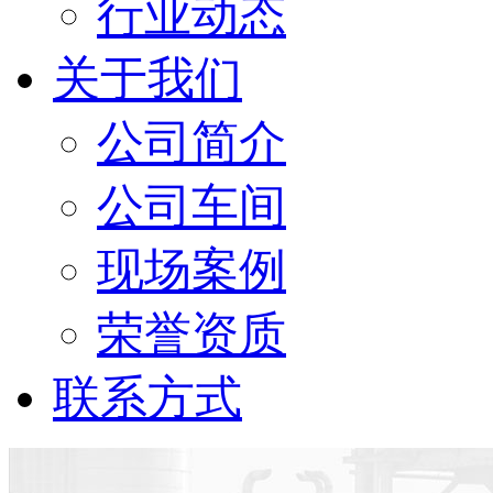
行业动态
关于我们
公司简介
公司车间
现场案例
荣誉资质
联系方式