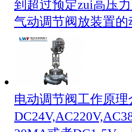
到超过预定zui高
气动调节阀放装置的
电动调节阀工作原理
DC24V,AC220V