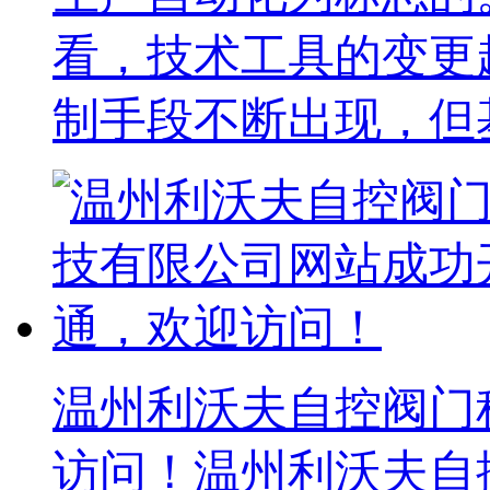
看，技术工具的变更起
制手段不断出现，但
温州利沃夫自控阀门
访问！
温州利沃夫自