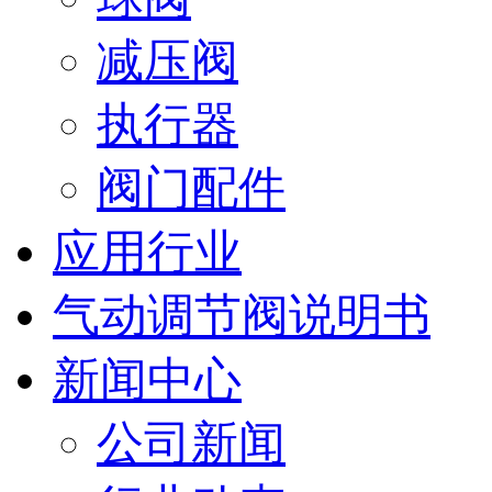
减压阀
执行器
阀门配件
应用行业
气动调节阀说明书
新闻中心
公司新闻