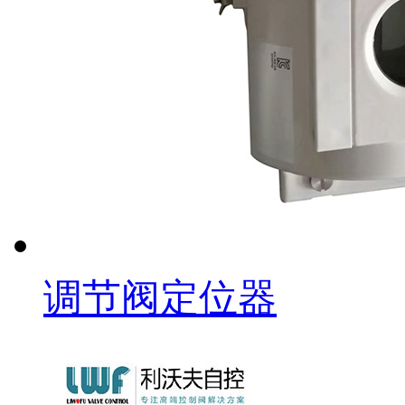
调节阀定位器