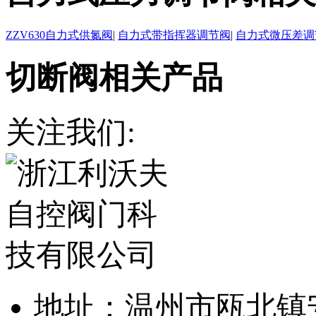
ZZV630自力式供氮阀
|
自力式带指挥器调节阀
|
自力式微压差调
切断阀相关产品
关注我们:
地址：温州市瓯北镇