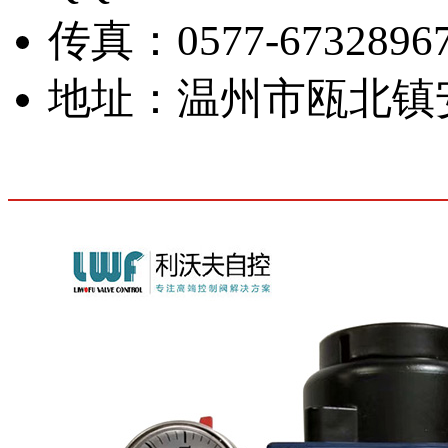
传真：0577-67328967
地址：温州市瓯北镇