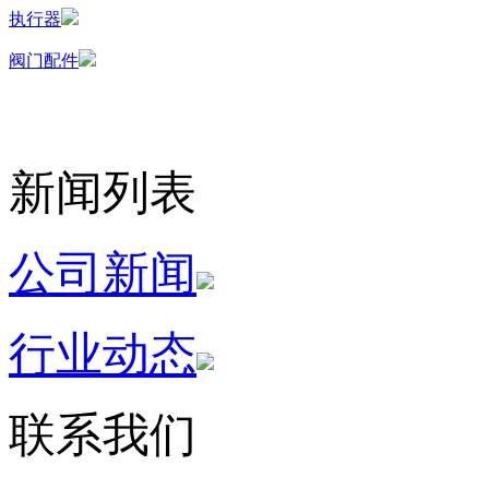
执行器
阀门配件
新闻列表
公司新闻
行业动态
联系我们