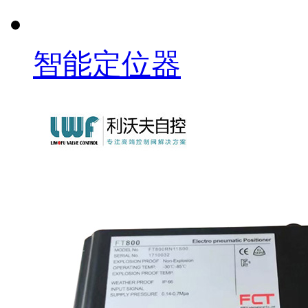
智能定位器