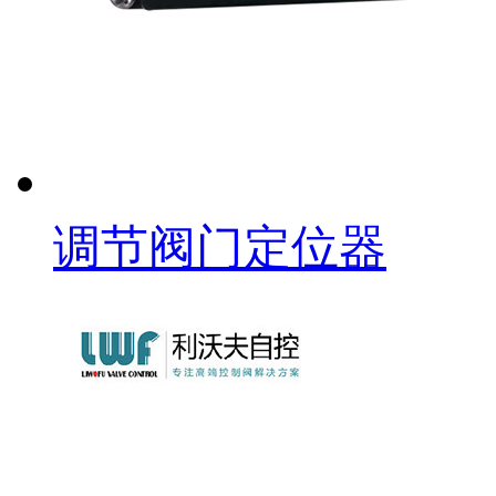
调节阀门定位器