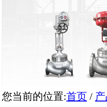
您当前的位置:
首页
/
产