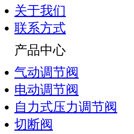
关于我们
联系方式
产品中心
气动调节阀
电动调节阀
自力式压力调节阀
切断阀