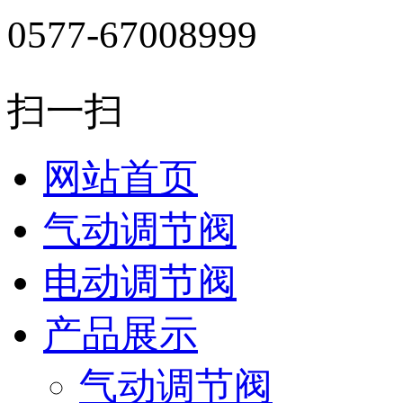
0577-67008999
扫一扫
网站首页
气动调节阀
电动调节阀
产品展示
气动调节阀