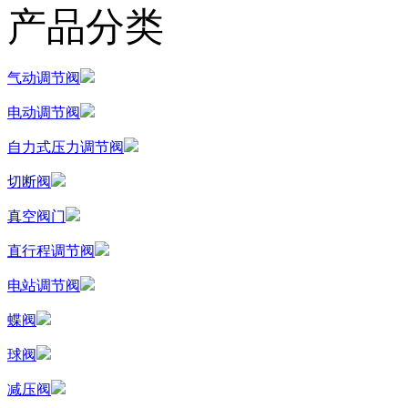
产品分类
气动调节阀
电动调节阀
自力式压力调节阀
切断阀
真空阀门
直行程调节阀
电站调节阀
蝶阀
球阀
减压阀