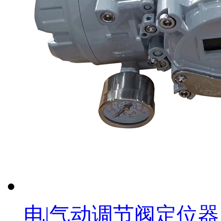
电|气动调节阀定位器