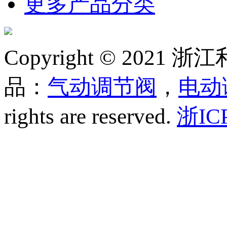
更多产品分类
Copyright © 20
品：
气动调节阀
，
电动
rights are reserved.
浙IC