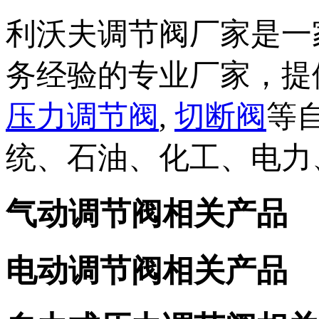
利沃夫调节阀厂家是一
务经验的专业厂家，提
压力调节阀
,
切断阀
等
统、石油、化工、电力
气动调节阀相关产品
电动调节阀相关产品