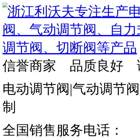
信誉商家 品质良好 
电动调节阀|气动调节阀
制
全国销售服务电话：