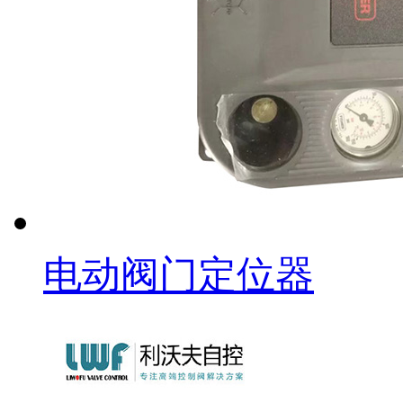
电动阀门定位器