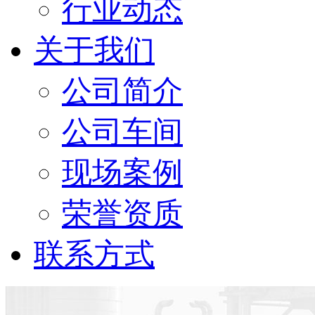
行业动态
关于我们
公司简介
公司车间
现场案例
荣誉资质
联系方式