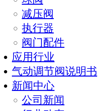
减压阀
执行器
阀门配件
应用行业
气动调节阀说明书
新闻中心
公司新闻