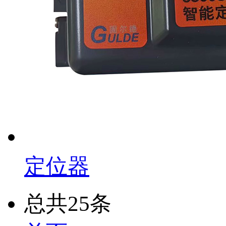
定位器
总共25条