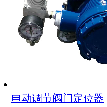
电动调节阀门定位器