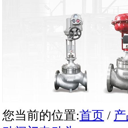
您当前的位置:
首页
/
产