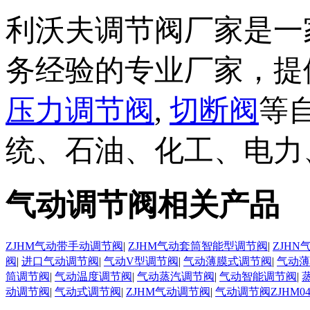
利沃夫调节阀厂家是一
务经验的专业厂家，提
压力调节阀
,
切断阀
等
统、石油、化工、电力
气动调节阀相关产品
ZJHM气动带手动调节阀
|
ZJHM气动套筒智能型调节阀
|
ZJH
阀
|
进口气动调节阀
|
气动V型调节阀
|
气动薄膜式调节阀
|
气动薄
筒调节阀
|
气动温度调节阀
|
气动蒸汽调节阀
|
气动智能调节阀
|
动调节阀
|
气动式调节阀
|
ZJHM气动调节阀
|
气动调节阀ZJHM0