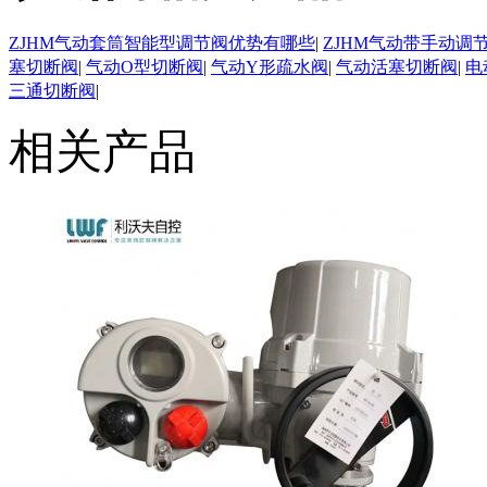
ZJHM气动套筒智能型调节阀优势有哪些
|
ZJHM气动带手动调
塞切断阀
|
气动O型切断阀
|
气动Y形疏水阀
|
气动活塞切断阀
|
电
三通切断阀
|
相关产品