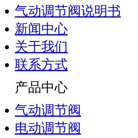
气动调节阀说明书
新闻中心
关于我们
联系方式
产品中心
气动调节阀
电动调节阀