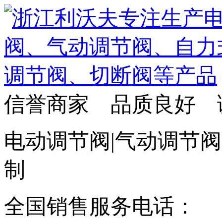
信誉商家 品质良好 
电动调节阀|气动调节阀
制
全国销售服务电话：