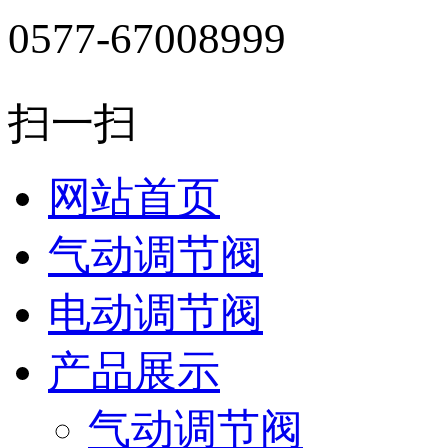
0577-67008999
扫一扫
网站首页
气动调节阀
电动调节阀
产品展示
气动调节阀