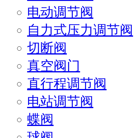
电动调节阀
自力式压力调节阀
切断阀
真空阀门
直行程调节阀
电站调节阀
蝶阀
球阀