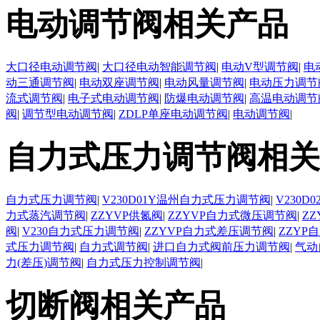
电动调节阀相关产品
大口径电动调节阀
|
大口径电动智能调节阀
|
电动V型调节阀
|
电
动三通调节阀
|
电动双座调节阀
|
电动风量调节阀
|
电动压力调节
流式调节阀
|
电子式电动调节阀
|
防爆电动调节阀
|
高温电动调节
阀
|
调节型电动调节阀
|
ZDLP单座电动调节阀
|
电动调节阀
|
自力式压力调节阀相关
自力式压力调节阀
|
V230D01Y温州自力式压力调节阀
|
V230
力式蒸汽调节阀
|
ZZYVP供氮阀
|
ZZYVP自力式微压调节阀
|
Z
阀
|
V230自力式压力调节阀
|
ZZYVP自力式差压调节阀
|
ZZYP
式压力调节阀
|
自力式调节阀
|
进口自力式阀前压力调节阀
|
气动
力(差压)调节阀
|
自力式压力控制调节阀
|
切断阀相关产品