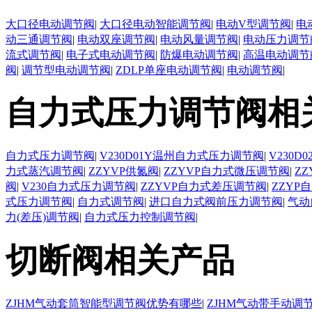
大口径电动调节阀
|
大口径电动智能调节阀
|
电动V型调节阀
|
电
动三通调节阀
|
电动双座调节阀
|
电动风量调节阀
|
电动压力调节
流式调节阀
|
电子式电动调节阀
|
防爆电动调节阀
|
高温电动调节
阀
|
调节型电动调节阀
|
ZDLP单座电动调节阀
|
电动调节阀
|
自力式压力调节阀相
自力式压力调节阀
|
V230D01Y温州自力式压力调节阀
|
V230
力式蒸汽调节阀
|
ZZYVP供氮阀
|
ZZYVP自力式微压调节阀
|
Z
阀
|
V230自力式压力调节阀
|
ZZYVP自力式差压调节阀
|
ZZYP
式压力调节阀
|
自力式调节阀
|
进口自力式阀前压力调节阀
|
气动
力(差压)调节阀
|
自力式压力控制调节阀
|
切断阀相关产品
ZJHM气动套筒智能型调节阀优势有哪些
|
ZJHM气动带手动调