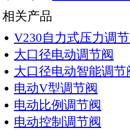
相关产品
V230自力式压力调
大口径电动调节阀
大口径电动智能调节
电动V型调节阀
电动比例调节阀
电动控制调节阀