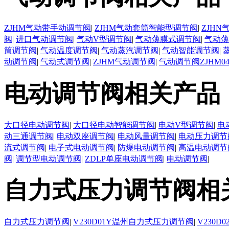
ZJHM气动带手动调节阀
|
ZJHM气动套筒智能型调节阀
|
ZJH
阀
|
进口气动调节阀
|
气动V型调节阀
|
气动薄膜式调节阀
|
气动薄
筒调节阀
|
气动温度调节阀
|
气动蒸汽调节阀
|
气动智能调节阀
|
动调节阀
|
气动式调节阀
|
ZJHM气动调节阀
|
气动调节阀ZJHM0
电动调节阀相关产品
大口径电动调节阀
|
大口径电动智能调节阀
|
电动V型调节阀
|
电
动三通调节阀
|
电动双座调节阀
|
电动风量调节阀
|
电动压力调节
流式调节阀
|
电子式电动调节阀
|
防爆电动调节阀
|
高温电动调节
阀
|
调节型电动调节阀
|
ZDLP单座电动调节阀
|
电动调节阀
|
自力式压力调节阀相
自力式压力调节阀
|
V230D01Y温州自力式压力调节阀
|
V230