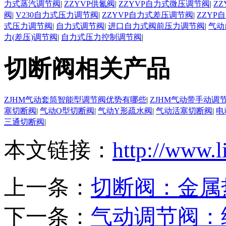
力式蒸汽调节阀
|
ZZYVP供氮阀
|
ZZYVP自力式微压调节阀
|
Z
阀
|
V230自力式压力调节阀
|
ZZYVP自力式差压调节阀
|
ZZYP
式压力调节阀
|
自力式调节阀
|
进口自力式阀前压力调节阀
|
气动
力(差压)调节阀
|
自力式压力控制调节阀
|
切断阀相关产品
ZJHM气动套筒智能型调节阀优势有哪些
|
ZJHM气动带手动调
塞切断阀
|
气动O型切断阀
|
气动Y形疏水阀
|
气动活塞切断阀
|
电
三通切断阀
|
本文链接：
http://www.
上一条：
切断阀：金属
下一条：
气动调节阀：