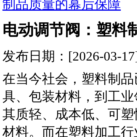
制品质量的幕后保障
电动调节阀：塑料
发布日期：[2026-03
在当今社会，塑料制品
具、包装材料，到工业
其质轻、成本低、可塑
材料。而在塑料加工行