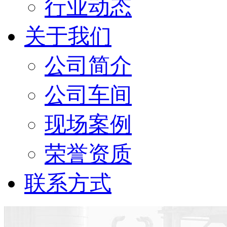
行业动态
关于我们
公司简介
公司车间
现场案例
荣誉资质
联系方式