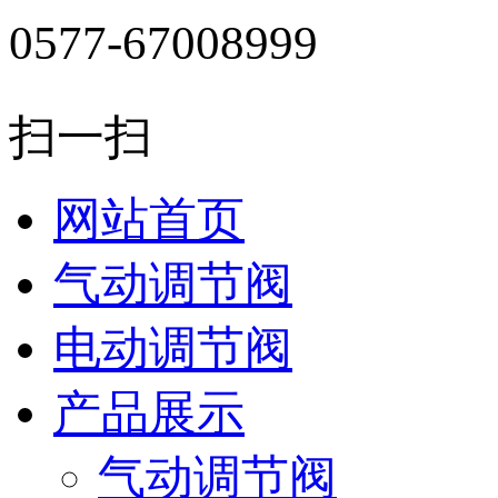
0577-67008999
扫一扫
网站首页
气动调节阀
电动调节阀
产品展示
气动调节阀