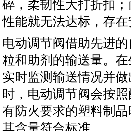
碎，柔韧性大打折扣；
性能就无法达标，存在
电动调节阀借助先进的
粒和助剂的输送量。在
实时监测输送情况并做
时，电动调节阀会按照
有防火要求的塑料制品
其含量符合标准。