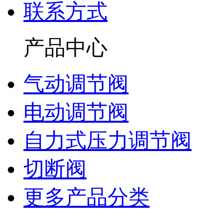
联系方式
产品中心
气动调节阀
电动调节阀
自力式压力调节阀
切断阀
更多产品分类