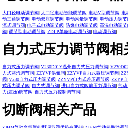
大口径电动调节阀
|
大口径电动智能调节阀
|
电动V型调节阀
|
电
动三通调节阀
|
电动双座调节阀
|
电动风量调节阀
|
电动压力调节
流式调节阀
|
电子式电动调节阀
|
防爆电动调节阀
|
高温电动调节
阀
|
调节型电动调节阀
|
ZDLP单座电动调节阀
|
电动调节阀
|
自力式压力调节阀相
自力式压力调节阀
|
V230D01Y温州自力式压力调节阀
|
V230
力式蒸汽调节阀
|
ZZYVP供氮阀
|
ZZYVP自力式微压调节阀
|
Z
阀
|
V230自力式压力调节阀
|
ZZYVP自力式差压调节阀
|
ZZYP
式压力调节阀
|
自力式调节阀
|
进口自力式阀前压力调节阀
|
气动
力(差压)调节阀
|
自力式压力控制调节阀
|
切断阀相关产品
ZJHM气动套筒智能型调节阀优势有哪些
|
ZJHM气动带手动调