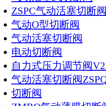
ZSPC气动活塞切断
气动O型切断阀
气动活塞切断阀
电动切断阀
自力式压力调节阀V2
气动活塞切断阀ZSP
切断阀