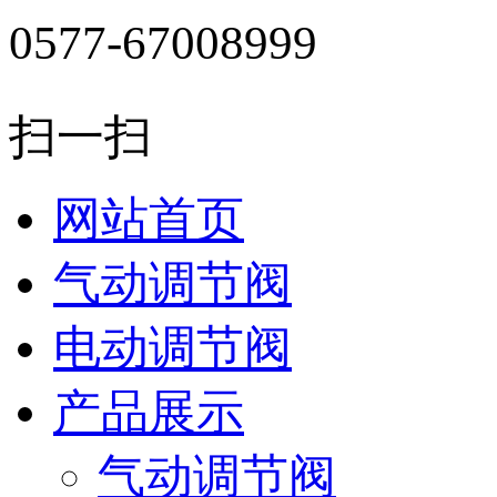
0577-67008999
扫一扫
网站首页
气动调节阀
电动调节阀
产品展示
气动调节阀