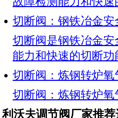
故障检测能力和快速
切断阀：钢铁冶金安
切断阀是钢铁冶金安
能力和快速的切断功
切断阀：炼钢转炉氧
切断阀：炼钢转炉氧
利沃夫调节阀厂家推荐