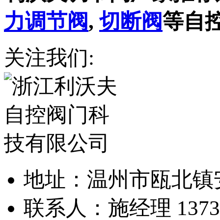
力调节阀
,
切断阀
等自
关注我们:
地址：温州市瓯北镇
联系人：施经理 13738