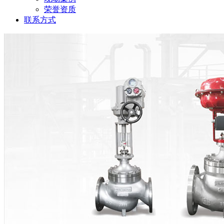
荣誉资质
联系方式