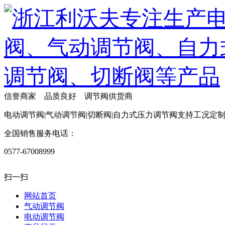
信誉商家 品质良好 调节阀供货商
电动调节阀|气动调节阀|切断阀|自力式压力调节阀支持工况定
全国销售服务电话：
0577-67008999
扫一扫
网站首页
气动调节阀
电动调节阀