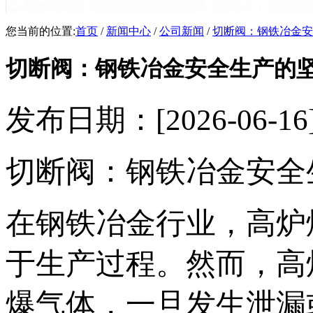
您当前的位置:
首页
/
新闻中心
/
公司新闻
/
切断阀：钢铁冶金安
切断阀：钢铁冶金安全生产的
发布日期：[2026-06
切断阀：钢铁冶金安全
在钢铁冶金行业，高炉
于生产过程。然而，高
爆气体，一旦发生泄漏