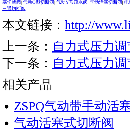
塞切断阀
|
气动O型切断阀
|
气动Y形疏水阀
|
气动活塞切断阀
|
电
三通切断阀
|
本文链接：
http://www.
上一条：
自力式压力调
下一条：
自力式压力调
相关产品
ZSPQ气动带手动活
气动活塞式切断阀