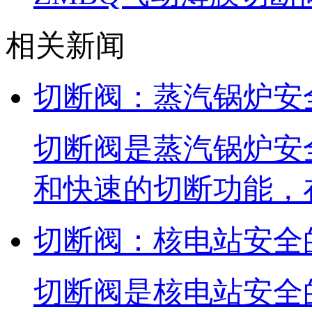
相关新闻
切断阀：蒸汽锅炉安
切断阀是蒸汽锅炉安
和快速的切断功能，
切断阀：核电站安全
切断阀是核电站安全