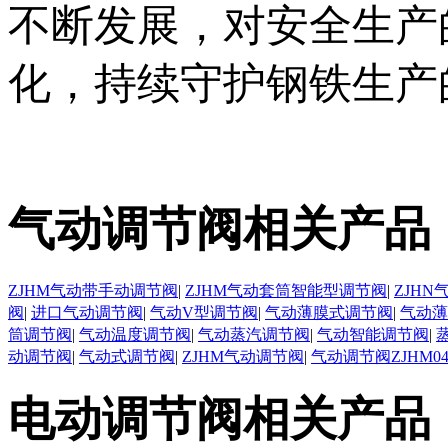
不断发展，对安全生产
化，持续守护钢铁生产
气动调节阀相关产品
ZJHM气动带手动调节阀
|
ZJHM气动套筒智能型调节阀
|
ZJH
阀
|
进口气动调节阀
|
气动V型调节阀
|
气动薄膜式调节阀
|
气动薄
筒调节阀
|
气动温度调节阀
|
气动蒸汽调节阀
|
气动智能调节阀
|
动调节阀
|
气动式调节阀
|
ZJHM气动调节阀
|
气动调节阀ZJHM0
电动调节阀相关产品