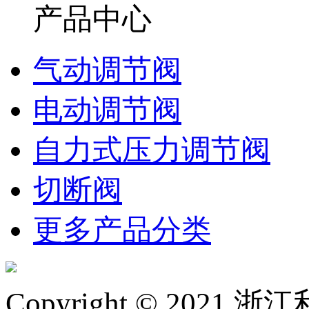
产品中心
气动调节阀
电动调节阀
自力式压力调节阀
切断阀
更多产品分类
Copyright © 20