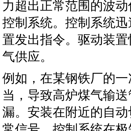
力超出正常范围的波动
控制系统。控制系统迅
置发出指令。驱动装置
气供应。
例如，在某钢铁厂的一
当，导致高炉煤气输送
漏。安装在附近的自动
常信号，控制系统在极