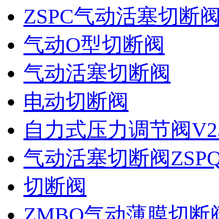
ZSPC气动活塞切断
气动O型切断阀
气动活塞切断阀
电动切断阀
自力式压力调节阀V2
气动活塞切断阀ZSP
切断阀
ZMBQ气动薄膜切断