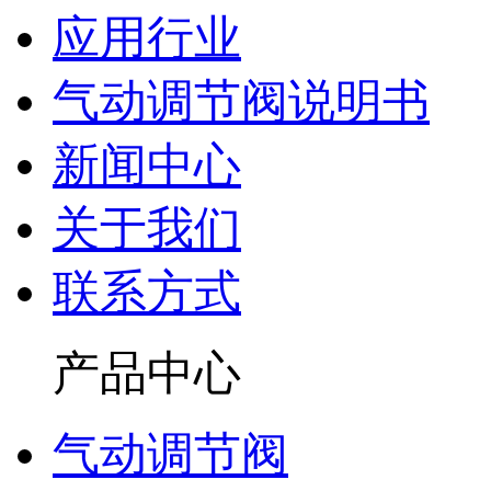
应用行业
气动调节阀说明书
新闻中心
关于我们
联系方式
产品中心
气动调节阀