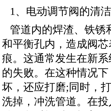
1、电动调节阀的清
管道内的焊渣、铁锈
和平衡孔内，造成阀芯
痕。这通常发生在新系
的失败。在这种情况下
坏，还应打磨;同时，
洗掉，冲洗管道。在投