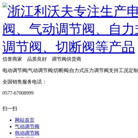
信誉商家 品质良好 调节阀供货商
电动调节阀|气动调节阀|切断阀|自力式压力调节阀支持工况定
全国销售服务电话：
0577-67008999
扫一扫
网站首页
气动调节阀
电动调节阀