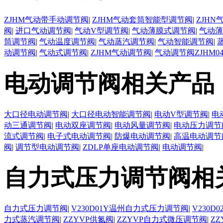
ZJHM气动带手动调节阀
|
ZJHM气动套筒智能型调节阀
|
ZJH
阀
|
进口气动调节阀
|
气动V型调节阀
|
气动薄膜式调节阀
|
气动薄
筒调节阀
|
气动温度调节阀
|
气动蒸汽调节阀
|
气动智能调节阀
|
动调节阀
|
气动式调节阀
|
ZJHM气动调节阀
|
气动调节阀ZJHM0
电动调节阀相关产品
大口径电动调节阀
|
大口径电动智能调节阀
|
电动V型调节阀
|
电
动三通调节阀
|
电动双座调节阀
|
电动风量调节阀
|
电动压力调节
流式调节阀
|
电子式电动调节阀
|
防爆电动调节阀
|
高温电动调节
阀
|
调节型电动调节阀
|
ZDLP单座电动调节阀
|
电动调节阀
|
自力式压力调节阀相
自力式压力调节阀
|
V230D01Y温州自力式压力调节阀
|
V230
力式蒸汽调节阀
|
ZZYVP供氮阀
|
ZZYVP自力式微压调节阀
|
Z