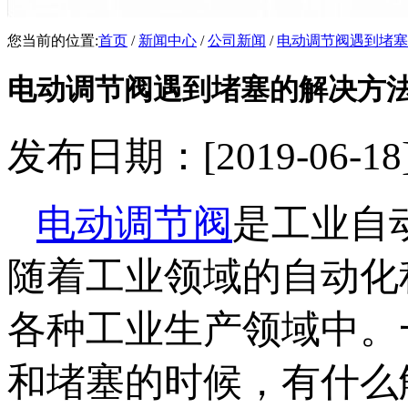
您当前的位置:
首页
/
新闻中心
/
公司新闻
/
电动调节阀遇到堵塞
电动调节阀遇到堵塞的解决方
发布日期：[2019-06
电动调节阀
是工业自
随着工业领域的自动化
各种工业生产领域中。
和堵塞的时候，有什么