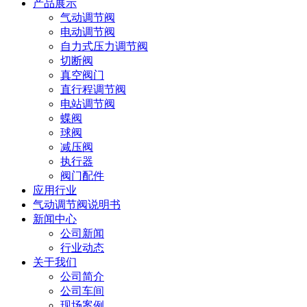
产品展示
气动调节阀
电动调节阀
自力式压力调节阀
切断阀
真空阀门
直行程调节阀
电站调节阀
蝶阀
球阀
减压阀
执行器
阀门配件
应用行业
气动调节阀说明书
新闻中心
公司新闻
行业动态
关于我们
公司简介
公司车间
现场案例