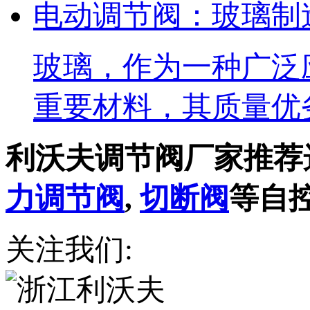
电动调节阀：玻璃制
玻璃，作为一种广泛
重要材料，其质量优
利沃夫调节阀厂家推荐
力调节阀
,
切断阀
等自
关注我们: