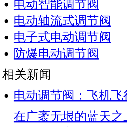
电动智能调节阀
电动轴流式调节阀
电子式电动调节阀
防爆电动调节阀
相关新闻
电动调节阀：飞机飞
在广袤无垠的蓝天之