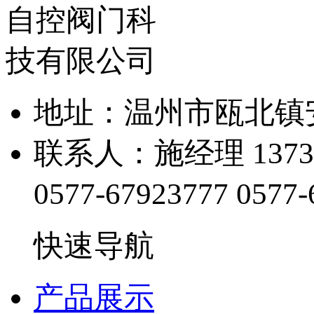
地址：温州市瓯北镇
联系人：施经理 13738
0577-67923777
0577-
快速导航
产品展示