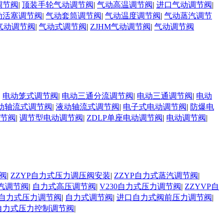
调节阀
|
顶装手轮气动调节阀
|
气动高温调节阀
|
进口气动调节阀
|
动活塞调节阀
|
气动套筒调节阀
|
气动温度调节阀
|
气动蒸汽调节
气动调节阀
|
气动式调节阀
|
ZJHM气动调节阀
|
气动调节阀
|
电动笼式调节阀
|
电动三通分流调节阀
|
电动三通调节阀
|
电动
动轴流式调节阀
|
液动轴流式调节阀
|
电子式电动调节阀
|
防爆电
调节阀
|
调节型电动调节阀
|
ZDLP单座电动调节阀
|
电动调节阀
|
阀
|
ZZYP自力式压力调压阀安装
|
ZZYP自力式蒸汽调节阀
|
汽调节阀
|
自力式高压调节阀
|
V230自力式压力调节阀
|
ZZYVP自
自力式压力调节阀
|
自力式调节阀
|
进口自力式阀前压力调节阀
|
自力式压力控制调节阀
|