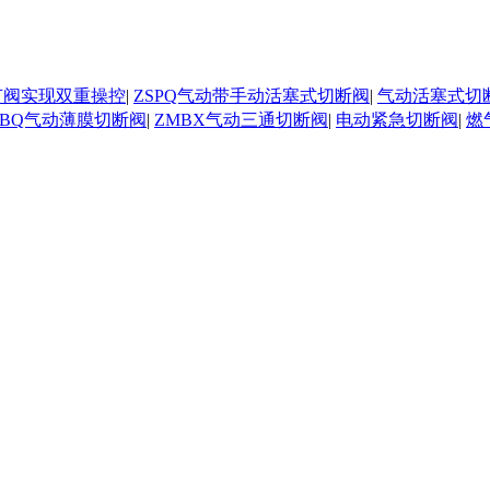
节阀实现双重操控
|
ZSPQ气动带手动活塞式切断阀
|
气动活塞式切
MBQ气动薄膜切断阀
|
ZMBX气动三通切断阀
|
电动紧急切断阀
|
燃