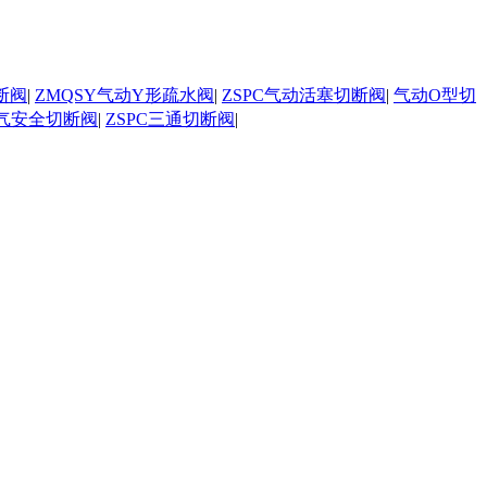
断阀
|
ZMQSY气动Y形疏水阀
|
ZSPC气动活塞切断阀
|
气动O型切
气安全切断阀
|
ZSPC三通切断阀
|