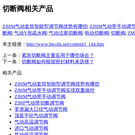
切断阀相关产品
ZJHM气动套筒智能型调节阀优势有哪些
|
ZJHM气动带手动调
断阀
|
气动Y形疏水阀
|
气动活塞切断阀
|
电动切断阀
|
切断阀
|
Z
本文链接：
http://www.liwofu.net/content3_144.htm
上一条：
紧急切断阀主要应用于哪些场合？
下一条：
切断阀如何根据密封材料来选择？
相关产品
ZJHM气动套筒智能型调节阀优势有哪些
ZJHM气动带手动调节阀实现双重操控
ZJHM气动带手动调节阀
ZJHP气动带切断调节阀
零泄漏大口径气动调节阀
顶装手轮气动调节阀
气动高温调节阀
进口气动调节阀
气动保温调节阀