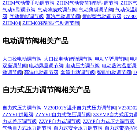
ZJHM气动带手动调节阀
|
ZJHM气动套筒智能型调节阀
|
ZJH
气动V型调节阀
|
气动薄膜式调节阀
|
气动薄膜调节阀
|
气动保温
阀
|
气动智能调节阀
|
蒸汽气动调节阀
|
智能型气动调节阀
|
CV3
ZJHM04
|
ZJHM03智能型气动调节阀
|
电动调节阀相关产品
大口径电动调节阀
|
大口径电动智能调节阀
|
电动V型调节阀
|
电
双座调节阀
|
电动风量调节阀
|
电动压力调节阀
|
电动蒸汽温度调
动调节阀
|
高温电动调节阀
|
套筒电动调节阀
|
智能电动调节阀
|
自力式压力调节阀相关产品
自力式压力调节阀
|
V230D01Y温州自力式压力调节阀
|
V230
ZZYVP供氮阀
|
ZZYVP自力式微压调节阀
|
ZZYVP自力式压力
力式差压调节阀
|
ZZYP自力式调节阀
|
ZZYP自力式压力调节阀
|
气动自力式压力调节阀
|
自力式安全压力调节阀
|
自力式带指挥