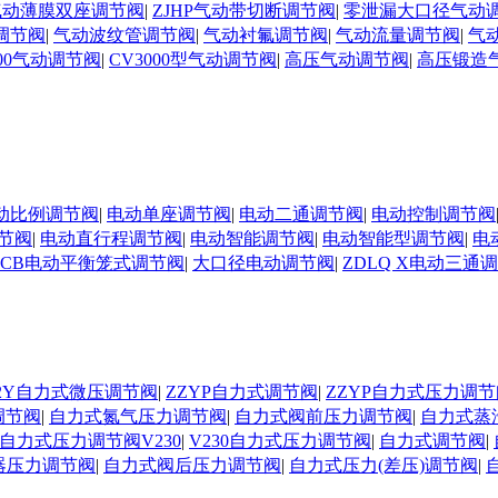
N气动薄膜双座调节阀
|
ZJHP气动带切断调节阀
|
零泄漏大口径气动
调节阀
|
气动波纹管调节阀
|
气动衬氟调节阀
|
气动流量调节阀
|
气
000气动调节阀
|
CV3000型气动调节阀
|
高压气动调节阀
|
高压锻造
动比例调节阀
|
电动单座调节阀
|
电动二通调节阀
|
电动控制调节阀
节阀
|
电动直行程调节阀
|
电动智能调节阀
|
电动智能型调节阀
|
电
DCB电动平衡笼式调节阀
|
大口径电动调节阀
|
ZDLQ X电动三通
D02Y自力式微压调节阀
|
ZZYP自力式调节阀
|
ZZYP自力式压力调节
调节阀
|
自力式氮气压力调节阀
|
自力式阀前压力调节阀
|
自力式蒸
自力式压力调节阀V230
|
V230自力式压力调节阀
|
自力式调节阀
|
器压力调节阀
|
自力式阀后压力调节阀
|
自力式压力(差压)调节阀
|