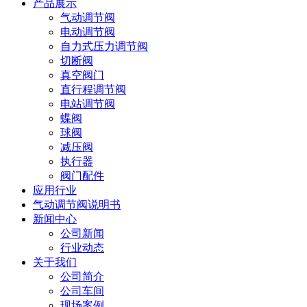
产品展示
气动调节阀
电动调节阀
自力式压力调节阀
切断阀
真空阀门
直行程调节阀
电站调节阀
蝶阀
球阀
减压阀
执行器
阀门配件
应用行业
气动调节阀说明书
新闻中心
公司新闻
行业动态
关于我们
公司简介
公司车间
现场案例