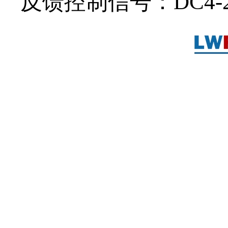
反馈控制信号：DC4-