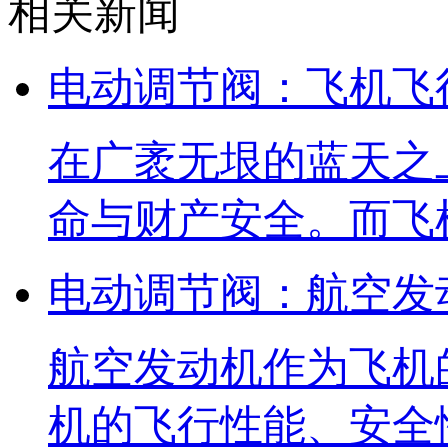
相关新闻
电动调节阀：飞机飞
在广袤无垠的蓝天之
命与财产安全。而飞
电动调节阀：航空发
航空发动机作为飞机
机的飞行性能、安全