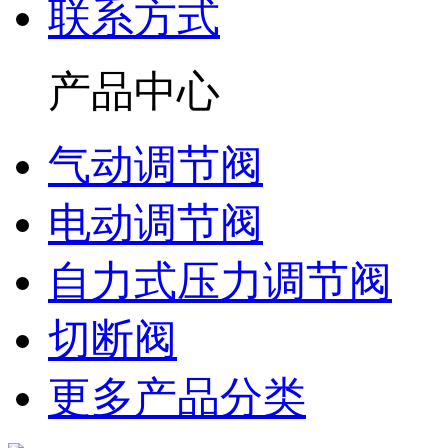
联系方式
产品中心
气动调节阀
电动调节阀
自力式压力调节阀
切断阀
更多产品分类