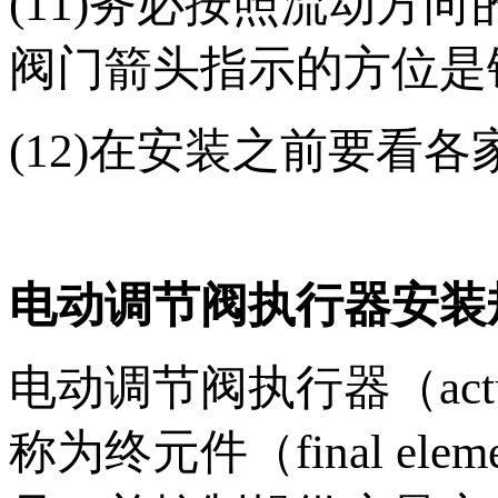
(11)务必按照流动方
阀门箭头指示的方位是
(12)在安装之前要看
电动调节阀执行器安装
电动调节阀执行器（act
称为终元件（final e