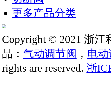
更多产品分类
Copyright © 20
品：
气动调节阀
，
电动
rights are reserved.
浙IC