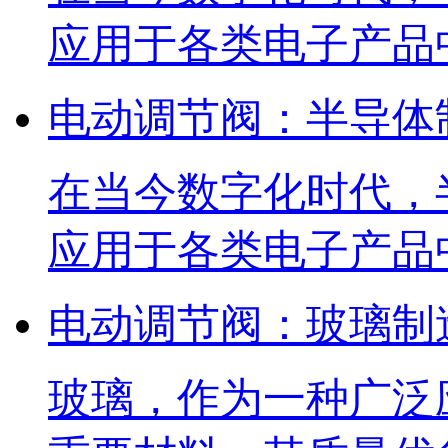
应用于各类电子产品
电动调节阀：半导体
在当今数字化时代，
应用于各类电子产品
电动调节阀：玻璃制
玻璃，作为一种广泛