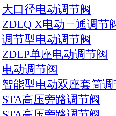
大口径电动调节阀
ZDLQ X电动三通调节
调节型电动调节阀
ZDLP单座电动调节阀
电动调节阀
智能型电动双座套筒调
STA高压旁路调节阀
STA高压旁路调节阀