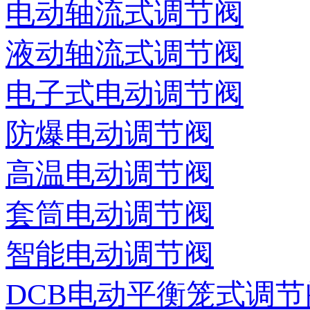
电动轴流式调节阀
液动轴流式调节阀
电子式电动调节阀
防爆电动调节阀
高温电动调节阀
套筒电动调节阀
智能电动调节阀
DCB电动平衡笼式调节