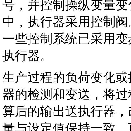
号，并控制操纵变量变
中，执行器采用控制阀
一些控制系统已采用变
执行器。
生产过程的负荷变化或
器的检测和变送，将过
算后的输出送执行器，
量与设定值保持一致。