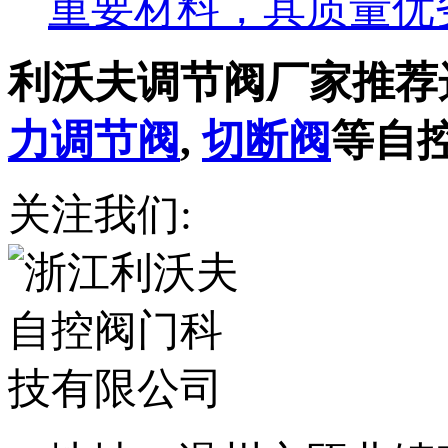
重要材料，其质量优
利沃夫调节阀厂家推荐
力调节阀
,
切断阀
等自
关注我们: