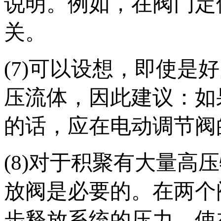
说明。例如，在阀门定
关。
(7)可以设想，即使
压流体，因此建议：如
的话，应在电动调节阀
(8)对于积聚有大量
放阀是必要的。在两个
步释放系统的压力，使