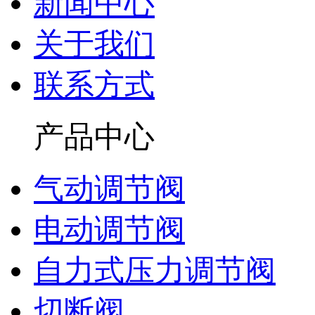
新闻中心
关于我们
联系方式
产品中心
气动调节阀
电动调节阀
自力式压力调节阀
切断阀