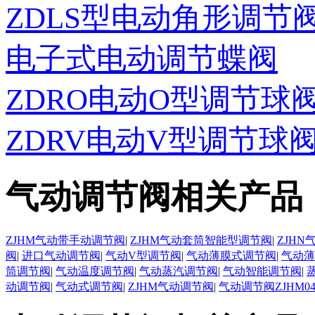
ZDLS型电动角形调节
电子式电动调节蝶阀
ZDRO电动O型调节球
ZDRV电动V型调节球
气动调节阀相关产品
ZJHM气动带手动调节阀
|
ZJHM气动套筒智能型调节阀
|
ZJH
阀
|
进口气动调节阀
|
气动V型调节阀
|
气动薄膜式调节阀
|
气动薄
筒调节阀
|
气动温度调节阀
|
气动蒸汽调节阀
|
气动智能调节阀
|
动调节阀
|
气动式调节阀
|
ZJHM气动调节阀
|
气动调节阀ZJHM0