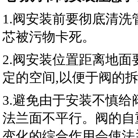
1.阀安装前要彻底清
芯被污物卡死。
2.阀安装位置距离地
定的空间,以便于阀的
3.避免由于安装不慎
法兰面不平行。阀的自
变化的综合作用会使法