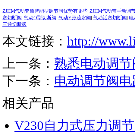
ZJHM气动套筒智能型调节阀优势有哪些
|
ZJHM气动带手动调
塞切断阀
|
气动O型切断阀
|
气动Y形疏水阀
|
气动活塞切断阀
|
电
三通切断阀
|
本文链接：
http://www.l
上一条：
熟悉电动调节
下一条：
电动调节阀电
相关产品
V230自力式压力调