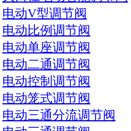
电动V型调节阀
电动比例调节阀
电动单座调节阀
电动二通调节阀
电动控制调节阀
电动笼式调节阀
电动三通分流调节阀