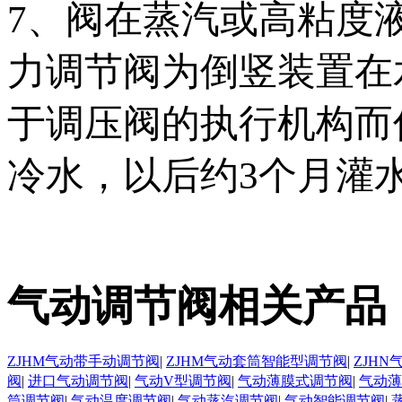
7、阀在蒸汽或高粘度
力调节阀为倒竖装置在
于调压阀的执行机构而
冷水，以后约3个月灌
气动调节阀相关产品
ZJHM气动带手动调节阀
|
ZJHM气动套筒智能型调节阀
|
ZJH
阀
|
进口气动调节阀
|
气动V型调节阀
|
气动薄膜式调节阀
|
气动薄
筒调节阀
|
气动温度调节阀
|
气动蒸汽调节阀
|
气动智能调节阀
|