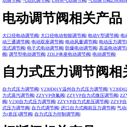
动调节阀
|
气动式调节阀
|
ZJHM气动调节阀
|
气动调节阀ZJHM0
电动调节阀相关产品
大口径电动调节阀
|
大口径电动智能调节阀
|
电动V型调节阀
|
电
动三通调节阀
|
电动双座调节阀
|
电动风量调节阀
|
电动压力调节
流式调节阀
|
电子式电动调节阀
|
防爆电动调节阀
|
高温电动调节
阀
|
调节型电动调节阀
|
ZDLP单座电动调节阀
|
电动调节阀
|
自力式压力调节阀相
自力式压力调节阀
|
V230D01Y温州自力式压力调节阀
|
V230
力式蒸汽调节阀
|
ZZYVP供氮阀
|
ZZYVP自力式微压调节阀
|
Z
阀
|
V230自力式压力调节阀
|
ZZYVP自力式差压调节阀
|
ZZYP
式压力调节阀
|
自力式调节阀
|
进口自力式阀前压力调节阀
|
气动
力(差压)调节阀
|
自力式压力控制调节阀
|