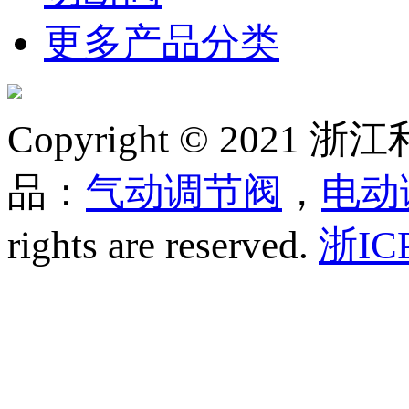
更多产品分类
Copyright © 20
品：
气动调节阀
，
电动
rights are reserved.
浙IC