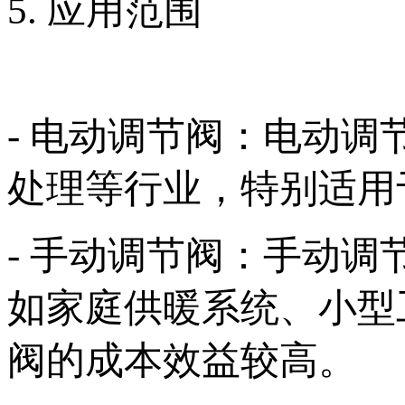
5. 应用范围
- 电动调节阀：电动
处理等行业，特别适用
- 手动调节阀：手动
如家庭供暖系统、小型
阀的成本效益较高。