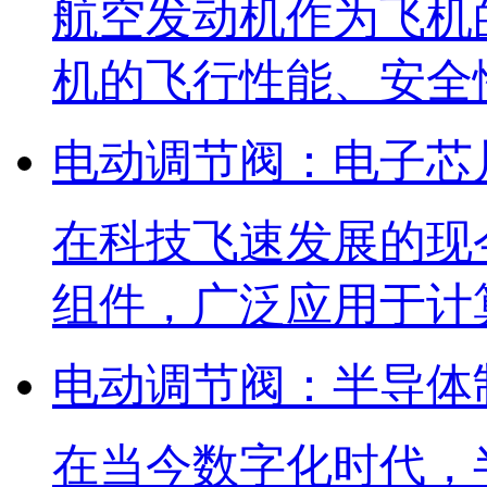
航空发动机作为飞机
机的飞行性能、安全
电动调节阀：电子芯
在科技飞速发展的现
组件，广泛应用于计
电动调节阀：半导体
在当今数字化时代，