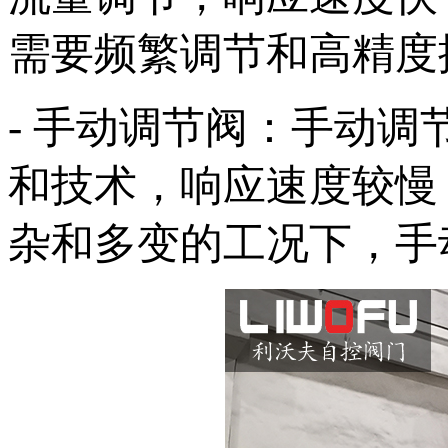
需要频繁调节和高精度
- 手动调节阀：手动
和技术，响应速度较慢
杂和多变的工况下，手