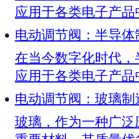
应用于各类电子产品
电动调节阀：半导体
在当今数字化时代，
应用于各类电子产品
电动调节阀：玻璃制
玻璃，作为一种广泛