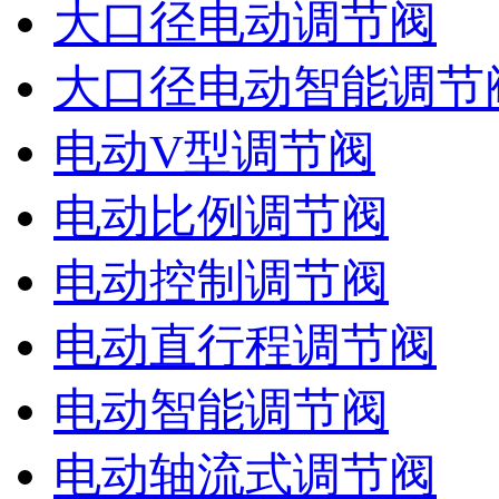
大口径电动调节阀
大口径电动智能调节
电动V型调节阀
电动比例调节阀
电动控制调节阀
电动直行程调节阀
电动智能调节阀
电动轴流式调节阀