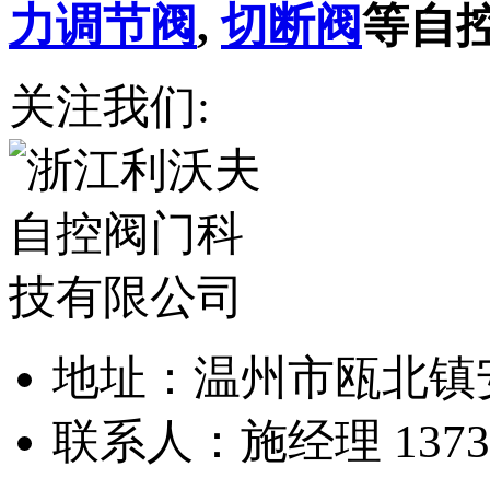
力调节阀
,
切断阀
等自
关注我们:
地址：温州市瓯北镇
联系人：施经理 13738