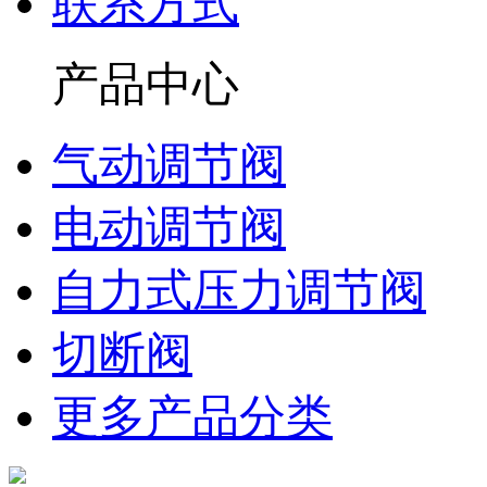
联系方式
产品中心
气动调节阀
电动调节阀
自力式压力调节阀
切断阀
更多产品分类