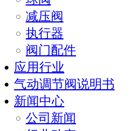
减压阀
执行器
阀门配件
应用行业
气动调节阀说明书
新闻中心
公司新闻