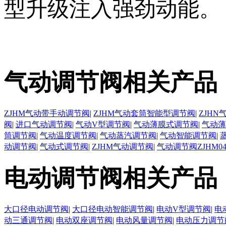
型升级注入强劲动能。
气动调节阀相关产品
ZJHM气动带手动调节阀
|
ZJHM气动套筒智能型调节阀
|
ZJH
阀
|
进口气动调节阀
|
气动V型调节阀
|
气动薄膜式调节阀
|
气动薄
筒调节阀
|
气动温度调节阀
|
气动蒸汽调节阀
|
气动智能调节阀
|
动调节阀
|
气动式调节阀
|
ZJHM气动调节阀
|
气动调节阀ZJHM0
电动调节阀相关产品
大口径电动调节阀
|
大口径电动智能调节阀
|
电动V型调节阀
|
电
动三通调节阀
|
电动双座调节阀
|
电动风量调节阀
|
电动压力调节