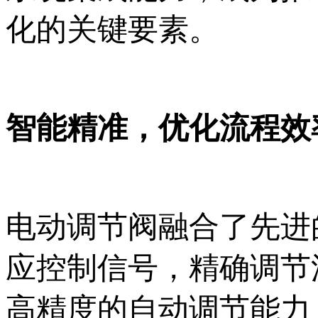
化的关键要素。
智能精准，优化流程效
电动调节阀融合了先进
应控制信号，精确调节
高精度的自动调节能力