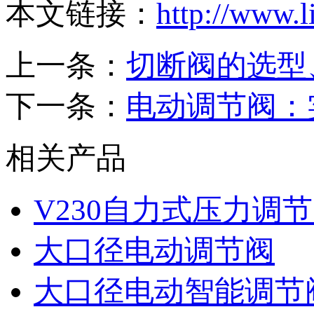
本文链接：
http://www.l
上一条：
切断阀的选型
下一条：
电动调节阀：
相关产品
V230自力式压力调
大口径电动调节阀
大口径电动智能调节