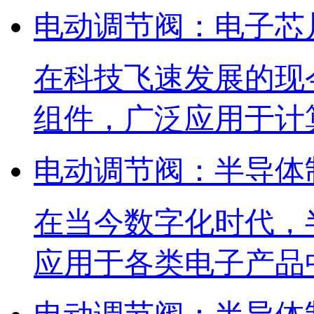
电动调节阀：电子芯
在科技飞速发展的现
组件，广泛应用于计
电动调节阀：半导体
在当今数字化时代，
应用于各类电子产品