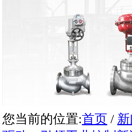
您当前的位置:
首页
/
新